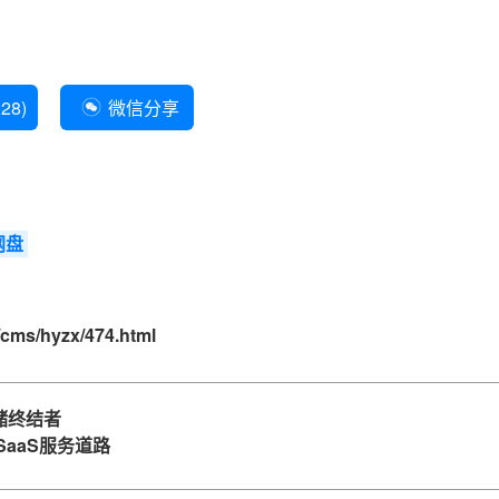
228
)
微信分享
网盘
/cms/hyzx/474.html
储终结者
aaS服务道路