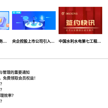
服务上
央企控股上市公司引入
中国水利水电第七工程
等你
360亿方云企业网盘，搭
局、北京石油化工学院等
建智慧协同云平台
签约360亿方云
识与管理的重要通知
选择，免费领取会员权益！
？
？
理效率？
？