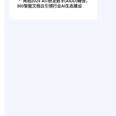
亮相2024 AI+研发数字(AiDD)峰会，
360智能文档云引领行业AI生态建设