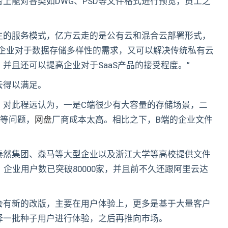
上能对各类如DWG、PSD等文件格式进行预览，员工之
主的服务模式，亿方云走的是公有云和混合云部署形式，
型企业对于数据存储多样性的需求，又可以解决传统私有云
并且还可以提高企业对于SaaS产品的接受程度。”
云得以满足。
，对此程远认为，一是C端很少有大容量的存储场景，二
管等问题，
网盘
厂商成本太高。相比之下，B端的企业文件
泰然集团、森马等大型企业以及浙江大学等高校提供文件
企业用户数已突破80000家，并且前不久还跟阿里云达
会有新的改版，主要在用户体验上，更多是基于大量客户
择一批种子用户进行体验，之后再推向市场。