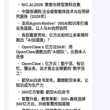
ISC.AI.2026· 数智化转型资料合集
中国信通院·企业级智能体技术与应用研
究报告（2026年）
走向Agent-Native！360AI知识库打通
业务底座，让人与AI自然协同
告别重复劳动，亿方云如何让多家律所
跑出「AI加速度」？
OpenClaw x 亿方云Skill：用
OpenClaw调教出的“AI团队”，比我本人
还卷
OpenClaw × 亿方云｜能干活、有记
忆、懂业务，这才是企业想要的“数字员
工”
航空AI白皮书发布，重塑航空未来，让
知识成为生产力
360亿方智能 ·航空AI白皮书
智慧升级，教育革新：200+高校选择
360亿方云，共绘智慧校园蓝图