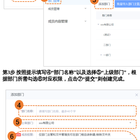
第3步 按照提示填写④“部门名称”以及选择⑤“上级部门”，根
据部门所需勾选⑥对应权限，点击⑦“提交”则创建完成。