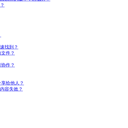
理？
？
快速找到？
的文件？
请协作？
速分享给他人？
享内容失效？