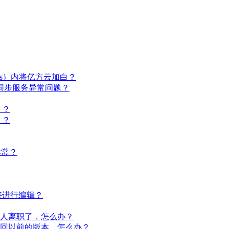
virus）内将亿方云加白？
或同步服务异常问题？
）？
）？
步异常？
直接进行编辑？
那人离职了，怎么办？
要找回以前的版本，怎么办？