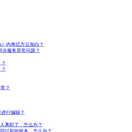
virus）内将亿方云加白？
或同步服务异常问题？
）？
）？
步异常？
直接进行编辑？
那人离职了，怎么办？
要找回以前的版本，怎么办？