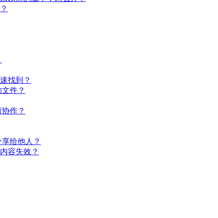
理？
？
快速找到？
的文件？
请协作？
速分享给他人？
享内容失效？