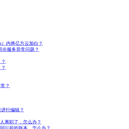
virus）内将亿方云加白？
或同步服务异常问题？
）？
）？
步异常？
直接进行编辑？
那人离职了，怎么办？
要找回以前的版本，怎么办？