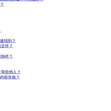
理？
？
快速找到？
的文件？
请协作？
速分享给他人？
享内容失效？