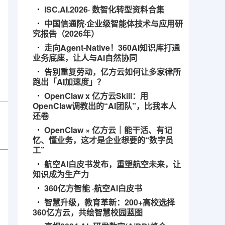
ISC.AI.2026· 数智化转型资料合集
中国信通院·企业级智能体技术与应用研
究报告（2026年）
走向Agent-Native！360AI知识库打通
业务底座，让人与AI自然协同
告别重复劳动，亿方云如何让多家律所
跑出「AI加速度」？
OpenClaw x 亿方云Skill：用
OpenClaw调教出的“AI团队”，比我本人
还卷
OpenClaw × 亿方云｜能干活、有记
忆、懂业务，这才是企业想要的“数字员
工”
航空AI白皮书发布，重塑航空未来，让
知识成为生产力
360亿方智能 ·航空AI白皮书
智慧升级，教育革新：200+高校选择
360亿方云，共绘智慧校园蓝图