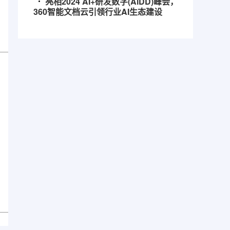
亮相2024 AI+研发数字(AiDD)峰会，
360智能文档云引领行业AI生态建设