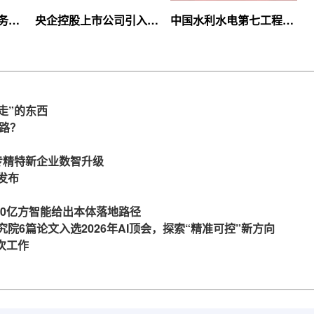
服务上
央企控股上市公司引入
中国水利水电第七工程
等你
360亿方云企业网盘，搭
局、北京石油化工学院等
建智慧协同云平台
签约360亿方云
走”的东西
么路？
力专精特新企业数智升级
发布
360亿方智能给出本体落地路径
究院6篇论文入选2026年AI顶会，探索“精准可控”新方向
一次工作