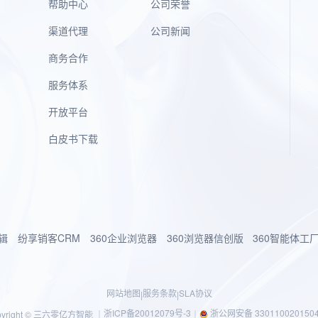
帮助中心
公司荣誉
渠道代理
公司新闻
商务合作
服务体系
开放平台
白皮书下载
辑
纷享销客CRM
360企业浏览器
360浏览器信创版
360智能体工
网站地图
服务条款
SLA协议
|
|
浙ICP备20012079号-3
浙公网安备 330110020150
pyright © 三六零亿方智能 ｜
｜