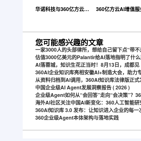
华诺科技与360亿方云达
360亿方云AI增值
成战略合作，共推AI大模
线，超大限时优惠
型产业化落地
来！
您可能感兴趣的文章
一家3000人的头部律所，想给自己留下点“带不
估值3000亿美元的Palantir给AI落地指明了什
AI落蓉城，知识生花正当时！8月13日，成都见
360AI企业知识库亮相安徽AI+制造大会，助
从资料归档到AI调用，360AI知识库法律版正式
中国企业级AI Agent发展洞察报告 ( 2026 )
企业级Agent如何从“会回答”走向“会决策”？
海外AI社区关注中国AI新变化：360人工智能研
360AI知识库 3.0 发布：让知识进入企业的每
360企业级Agent本体架构与落地实践