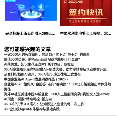
央企控股上市公司引入360亿方
中国水利水电第七工程局、北京
云企业网盘，搭建智慧协同云平
石油化工学院等签约360亿方云
台
您可能感兴趣的文章
一家3000人的头部律所，想给自己留下点“带不走”的东西
估值3000亿美元的Palantir给AI落地指明了什么路？
AI落蓉城，知识生花正当时！8月13日，成都见
360AI企业知识库亮相安徽AI+制造大会，助力专精特新企业数智升级
从资料归档到AI调用，360AI知识库法律版正式发布
中国企业级AI Agent发展洞察报告 ( 2026 )
企业级Agent如何从“会回答”走向“会决策”？360亿方智能给出本体落地
路径
海外AI社区关注中国AI新变化：360人工智能研究院6篇论文入选2026年
AI顶会，探索“精准可控”新方向
360AI知识库 3.0 发布：让知识进入企业的每一次工作
360企业级Agent本体架构与落地实践