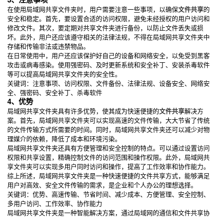
在使用局域网共享文件夹时，用户需要注意一些事项，以确保
文件共享
的
安全和稳定。首先，要设置合适的访问权限，避免未经授权的用户访问和
修改文件。其次，要定期对共享文件夹进行备份，以防止文件丢失或损
坏。此外，用户还应该遵守相关的法律法规，不得在局域网共享文件夹中
存储和传输非法或违禁物品。
在日常使用中，用户还应该保护好自己的设备和网络安全，以免受到黑客
攻击或病毒感染。使用强密码、及时更新系统和安全补丁、安装杀毒软件
等可以提高局域网共享文件夹的安全性。
关键词：注意事项、访问权限、文件备份、法律法规、设备安全、网络安
全、强密码、安全补丁、杀毒软件
4、优势
局域网共享文件夹具有许多优势，使其成为快速便捷的
文件共享
解决方
案。首先，局域网共享文件夹可以实现高速的文件传输，大大节省了传统
的文件传输方式所需要的时间。同时，局域网共享文件夹还可以减少对物
理媒介的依赖，降低了成本和环境污染。
局域网共享文件夹还具有方便管理和安全控制的特点。可以通过设置访问
权限和共享设置，精确控制文件的访问范围和操作权限。此外，局域网共
享文件夹可以实现多用户同时访问和操作，提高了工作效率和协作能力。
综上所述，局域网共享文件夹是一种快速便捷的文件共享方式，能够满足
用户对高效、安全文件传输的需求，是企业和个人办公的理想选择。
关键词：优势、高速传输、节省时间、减少成本、方便管理、安全控制、
多用户访问、工作效率、协作能力
局域网共享文件夹是一种智能解决方案，通过局域网的通信和文件共享协