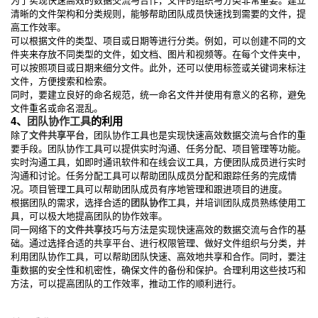
清晰的文件架构和分类规则，能够帮助团队成员快速找到需要的文件，提
高工作效率。
可以根据文件的类型、项目或日期等进行分类。例如，可以创建不同的文
件夹来存放不同类型的文件，如文档、图片和视频等。在每个文件夹中，
可以按照项目或日期来细分文件。此外，还可以使用标签或关键词来标注
文件，方便搜索和检索。
同时，要建立良好的命名规范，统一命名文件并使用有意义的名称，避免
文件重名或命名混乱。
4、
团队协作工具
的利用
除了
文件共享平台
，团队协作工具也是实现快速高效数据交流与合作的重
要手段。团队协作工具可以提供实时沟通、任务分配、项目管理等功能。
实时沟通工具，如即时通讯软件和在线会议工具，方便团队成员进行实时
沟通和讨论。任务分配工具可以帮助团队成员分配和跟踪任务的完成情
况。项目管理工具可以帮助团队成员有序地管理和跟进项目的进度。
根据团队的需求，选择合适的
团队协作
工具，并培训团队成员熟练使用工
具，可以极大地提高团队的协作效率。
同一网络下的
文件共享
技巧与方法是实现快速高效的数据交流与合作的基
础。通过选择合适的共享平台、进行权限管理、做好文件组织与分类，并
利用团队协作工具，可以帮助团队快速、高效地共享和合作。同时，要注
重数据的安全性和机密性，确保文件的备份和保护。合理利用这些技巧和
方法，可以提高团队的工作效率，推动工作的顺利进行。