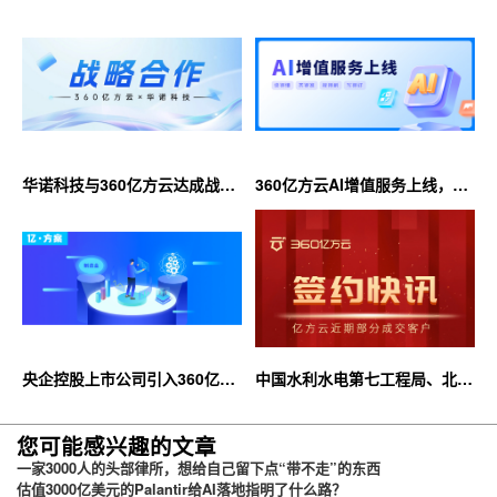
华诺科技与360亿方云达成战略
360亿方云AI增值服务上线，超
合作，共推AI大模型产业化落地
大限时优惠等你来！
央企控股上市公司引入360亿方
中国水利水电第七工程局、北京
云企业网盘，搭建智慧协同云平
石油化工学院等签约360亿方云
台
您可能感兴趣的文章
一家3000人的头部律所，想给自己留下点“带不走”的东西
估值3000亿美元的Palantir给AI落地指明了什么路？