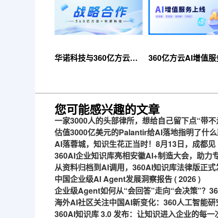
华诺科技与360亿方云达
360亿方云AI增值
成战略合作，共推AI大模
线，超大限时优惠
型产业化落地
来！
您可能感兴趣的文章
一家3000人的头部律所，想给自己留下点“带不
估值3000亿美元的Palantir给AI落地指明了什
AI落蓉城，知识生花正当时！8月13日，成都见
360AI企业知识库亮相安徽AI+制造大会，助
从资料归档到AI调用，360AI知识库法律版正式
中国企业级AI Agent发展洞察报告 ( 2026 )
企业级Agent如何从“会回答”走向“会决策”？
海外AI社区关注中国AI新变化：360人工智能研
360AI知识库 3.0 发布：让知识进入企业的每