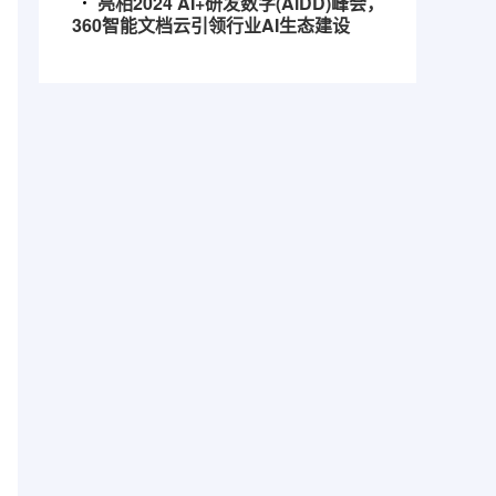
亮相2024 AI+研发数字(AiDD)峰会，
360智能文档云引领行业AI生态建设