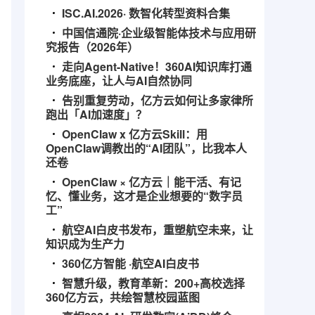
ISC.AI.2026· 数智化转型资料合集
中国信通院·企业级智能体技术与应用研
究报告（2026年）
走向Agent-Native！360AI知识库打通
业务底座，让人与AI自然协同
告别重复劳动，亿方云如何让多家律所
跑出「AI加速度」？
OpenClaw x 亿方云Skill：用
OpenClaw调教出的“AI团队”，比我本人
还卷
OpenClaw × 亿方云｜能干活、有记
忆、懂业务，这才是企业想要的“数字员
工”
航空AI白皮书发布，重塑航空未来，让
知识成为生产力
360亿方智能 ·航空AI白皮书
智慧升级，教育革新：200+高校选择
360亿方云，共绘智慧校园蓝图