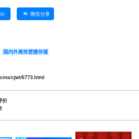
(
0
)
微信分享
国内外高效便捷存储
cms/cjwt/6773.html
评价
台