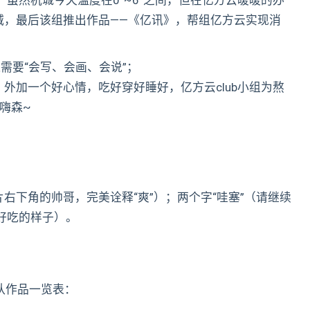
虽然杭城今天温度在0°~6°之间，但在亿方云暖暖的办
减，最后该组推出作品——《亿讯》，帮组亿方云实现消
需要“会写、会画、会说”；
外加一个好心情，吃好穿好睡好，亿方云club小组为熬
嗨森~
右下角的帅哥，完美诠释“爽”）；两个字“哇塞”（请继续
好好吃的样子）。
队作品一览表：