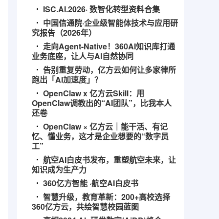
ISC.AI.2026· 数智化转型资料合集
中国信通院·企业级智能体技术与应用研
究报告（2026年）
走向Agent-Native！360AI知识库打通
业务底座，让人与AI自然协同
告别重复劳动，亿方云如何让多家律所
跑出「AI加速度」？
OpenClaw x 亿方云Skill：用
OpenClaw调教出的“AI团队”，比我本人
还卷
OpenClaw × 亿方云｜能干活、有记
忆、懂业务，这才是企业想要的“数字员
工”
航空AI白皮书发布，重塑航空未来，让
知识成为生产力
360亿方智能 ·航空AI白皮书
智慧升级，教育革新：200+高校选择
360亿方云，共绘智慧校园蓝图