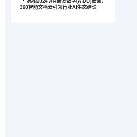
亮相2024 AI+研发数字(AiDD)峰会，
360智能文档云引领行业AI生态建设