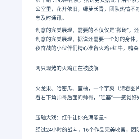
第十组 开心麻花队，据说男女搭配干活不累，
公室里，花开依旧，绿萝长青，团队热情不
息及时通讯。
创意的完美展现，需要的不仅仅是“搬砖”，还
创意的完美展现，据说还需要一个好的身体，
夜奋战的小伙伴们精心准备火鸡+红牛，嗨森
两只现烤的火鸡正在被肢解
火龙果、哈密瓜、蜜柚，一个字爽（请看图片
看右下角帅哥后面的帅哥，“哇塞”——感觉
压轴大戏：红牛让你充满能量~
经过24小时的战斗，16个作品完美收官，团