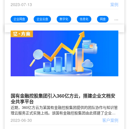
管理、国内外项目团队之间文件共享及高效协作，提升运营管理
2023-07-13
案例
效率，增强企业竞争力。
企业网盘
企业云盘
数字化
信息化
网盘
文件共享
国有金融控股集团引入360亿方云，搭建企业文档安
全共享平台
近期，360亿方云为某国有金融控股集团提供的团队协作与知识管
理云服务正式实施上线。该国有金融控股集团由此搭建了企业文
档安全共享平台，打通了业务链数据流转，实现了团队高效协
2023-06-30
客户案例
作、员工随时随地移动办公，并大力提升了对企业非结构化数据