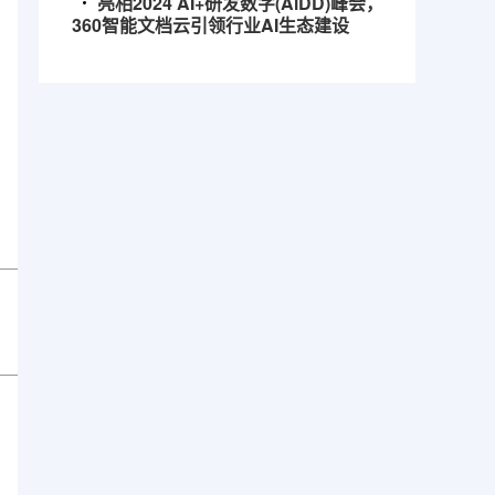
亮相2024 AI+研发数字(AiDD)峰会，
360智能文档云引领行业AI生态建设