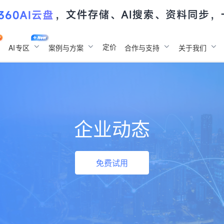
定价
AI
专区
案例与方案
合作与支持
关于我们
企业动态
免费试用