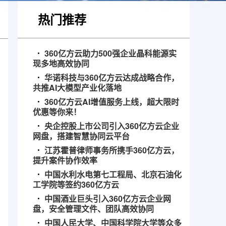
热门推荐
360亿方云助力500强企业晶科能源实
现多地高效协同
华诺科技与360亿方云达成战略合作，
共推AI大模型产业化落地
360亿方云AI增值服务上线，超大限时
优惠等你来！
央企控股上市公司引入360亿方云企业
网盘，搭建智慧协同云平台
江苏霍普律师事务所携手360亿方云，
提升案件协作效率
中国水利水电第七工程局、北京石油化
工学院等签约360亿方云
中国酒业巨头引入360亿方云企业网
盘，安全管理文件、团队高效协同
中国人民大学、中国科学院大学等众多