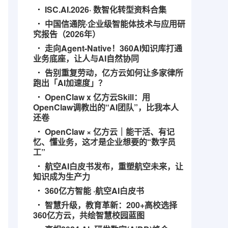
ISC.AI.2026· 数智化转型资料合集
中国信通院·企业级智能体技术与应用研
究报告（2026年）
走向Agent-Native！360AI知识库打通
业务底座，让人与AI自然协同
告别重复劳动，亿方云如何让多家律所
跑出「AI加速度」？
OpenClaw x 亿方云Skill：用
OpenClaw调教出的“AI团队”，比我本人
还卷
OpenClaw × 亿方云｜能干活、有记
忆、懂业务，这才是企业想要的“数字员
工”
航空AI白皮书发布，重塑航空未来，让
知识成为生产力
360亿方智能 ·航空AI白皮书
智慧升级，教育革新：200+高校选择
360亿方云，共绘智慧校园蓝图