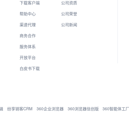
下载客户端
公司资质
帮助中心
公司荣誉
渠道代理
公司新闻
商务合作
服务体系
开放平台
白皮书下载
辑
纷享销客CRM
360企业浏览器
360浏览器信创版
360智能体工