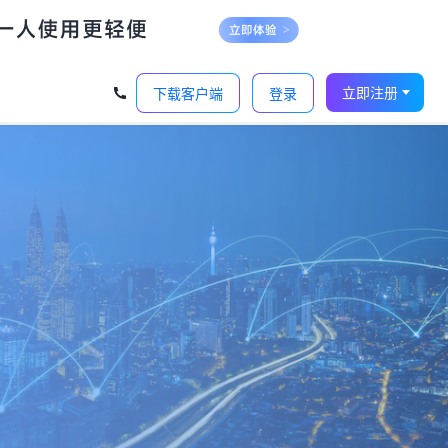
立即注册
下载客户端
登录