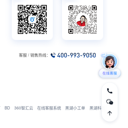
客服 / 销售热线：
厂
BD
360智汇云
在线客服系统
黑湖小工单
黑湖科技