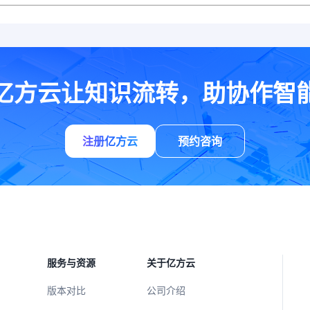
亿方云让知识流转，助协作智
注册亿方云
预约咨询
服务与资源
关于亿方云
版本对比
公司介绍