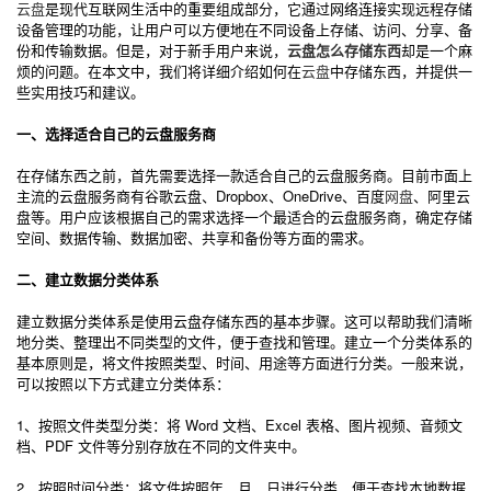
云盘
是现代互联网生活中的重要组成部分，它通过网络连接实现远程存储
设备管理的功能，让用户可以方便地在不同设备上存储、访问、分享、备
份和传输数据。但是，对于新手用户来说，
云盘怎么存储东西
却是一个麻
烦的问题。在本文中，我们将详细介绍如何在
云盘
中存储东西，并提供一
些实用技巧和建议。
一、选择适合自己的云盘服务商
在存储东西之前，首先需要选择一款适合自己的云盘服务商。目前市面上
主流的云盘服务商有谷歌云盘、Dropbox、OneDrive、百度
网盘
、阿里云
盘等。用户应该根据自己的需求选择一个最适合的云盘服务商，确定存储
空间、数据传输、数据加密、共享和备份等方面的需求。
二、建立数据分类体系
建立数据分类体系是使用云盘存储东西的基本步骤。这可以帮助我们清晰
地分类、整理出不同类型的文件，便于查找和管理。建立一个分类体系的
基本原则是，将文件按照类型、时间、用途等方面进行分类。一般来说，
可以按照以下方式建立分类体系：
1、按照文件类型分类：将 Word 文档、Excel 表格、图片视频、音频文
档、PDF 文件等分别存放在不同的文件夹中。
2、按照时间分类：将文件按照年、月、日进行分类，便于查找本地数据