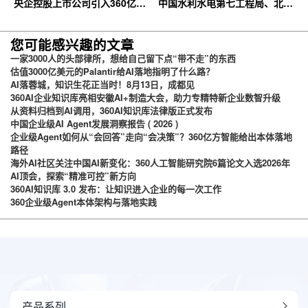
央企控股上市公司引入360亿方
中国水利水电第七工程局、北京
云企业网盘，搭建智慧协同云平
石油化工学院等签约360亿方云
台
您可能感兴趣的文章
一家3000人的头部律所，想给自己留下点“带不走”的东西
估值3000亿美元的Palantir给AI落地指明了什么路？
AI落蓉城，知识生花正当时！8月13日，成都见
360AI企业知识库亮相安徽AI+制造大会，助力专精特新企业数智升级
从资料归档到AI调用，360AI知识库法律版正式发布
中国企业级AI Agent发展洞察报告 ( 2026 )
企业级Agent如何从“会回答”走向“会决策”？360亿方智能给出本体落地
路径
海外AI社区关注中国AI新变化：360人工智能研究院6篇论文入选2026年
AI顶会，探索“精准可控”新方向
360AI知识库 3.0 发布：让知识进入企业的每一次工作
360企业级Agent本体架构与落地实践
产品系列