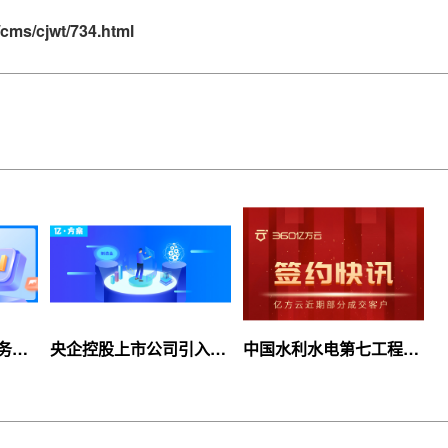
cms/cjwt/734.html
服务上
央企控股上市公司引入
中国水利水电第七工程
等你
360亿方云企业网盘，搭
局、北京石油化工学院等
建智慧协同云平台
签约360亿方云