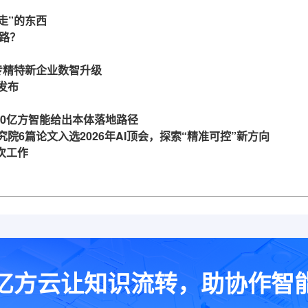
走”的东西
么路？
力专精特新企业数智升级
发布
360亿方智能给出本体落地路径
究院6篇论文入选2026年AI顶会，探索“精准可控”新方向
一次工作
亿方云让知识流转，助协作智