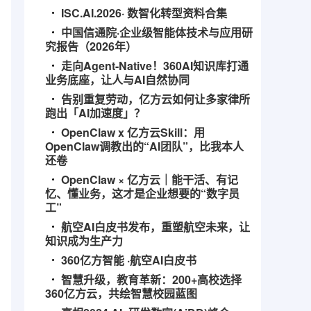
ISC.AI.2026· 数智化转型资料合集
中国信通院·企业级智能体技术与应用研
究报告（2026年）
走向Agent-Native！360AI知识库打通
业务底座，让人与AI自然协同
告别重复劳动，亿方云如何让多家律所
跑出「AI加速度」？
OpenClaw x 亿方云Skill：用
OpenClaw调教出的“AI团队”，比我本人
还卷
OpenClaw × 亿方云｜能干活、有记
忆、懂业务，这才是企业想要的“数字员
工”
航空AI白皮书发布，重塑航空未来，让
知识成为生产力
360亿方智能 ·航空AI白皮书
智慧升级，教育革新：200+高校选择
360亿方云，共绘智慧校园蓝图