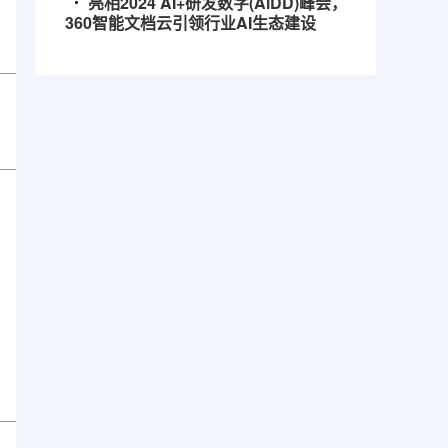
亮相2024 AI+研发数字(AiDD)峰会，
360智能文档云引领行业AI生态建设