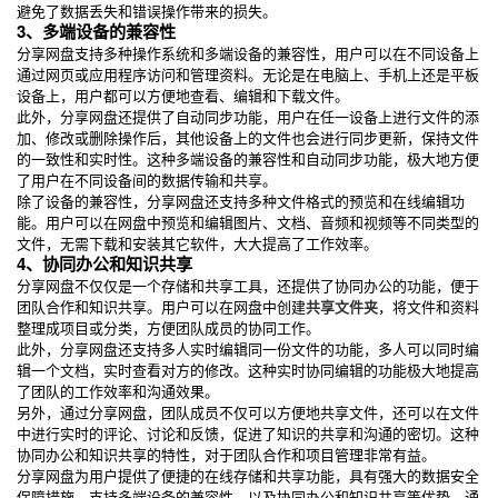
避免了数据丢失和错误操作带来的损失。
3、多端设备的兼容性
分享网盘支持多种操作系统和多端设备的兼容性，用户可以在不同设备上
通过网页或应用程序访问和管理资料。无论是在电脑上、手机上还是平板
设备上，用户都可以方便地查看、编辑和下载文件。
此外，分享网盘还提供了自动同步功能，用户在任一设备上进行文件的添
加、修改或删除操作后，其他设备上的文件也会进行同步更新，保持文件
的一致性和实时性。这种多端设备的兼容性和自动同步功能，极大地方便
了用户在不同设备间的数据传输和共享。
除了设备的兼容性，分享网盘还支持多种文件格式的预览和在线编辑功
能。用户可以在网盘中预览和编辑图片、文档、音频和视频等不同类型的
文件，无需下载和安装其它软件，大大提高了工作效率。
4、协同办公和知识共享
分享网盘不仅仅是一个存储和共享工具，还提供了协同办公的功能，便于
团队合作和知识共享。用户可以在网盘中创建
共享文件夹
，将文件和资料
整理成项目或分类，方便团队成员的协同工作。
此外，分享网盘还支持多人实时编辑同一份文件的功能，多人可以同时编
辑一个文档，实时查看对方的修改。这种实时协同编辑的功能极大地提高
了团队的工作效率和沟通效果。
另外，通过分享网盘，团队成员不仅可以方便地共享文件，还可以在文件
中进行实时的评论、讨论和反馈，促进了知识的共享和沟通的密切。这种
协同办公和知识共享的特性，对于团队合作和项目管理非常有益。
分享网盘为用户提供了便捷的在线存储和共享功能，具有强大的数据安全
保障措施，支持多端设备的兼容性，以及协同办公和知识共享等优势。通