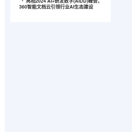
亮相2024 AI+研发数字(AiDD)峰会，
360智能文档云引领行业AI生态建设