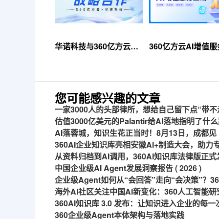
华诺科技与360亿方云达
360亿方云AI增值
成战略合作，共推AI大模
线，超大限时优惠
型产业化落地
来！
您可能感兴趣的文章
一家3000人的头部律所，想给自己留下点“带不
估值3000亿美元的Palantir给AI落地指明了什
AI落蓉城，知识生花正当时！8月13日，成都见
360AI企业知识库亮相安徽AI+制造大会，助
从资料归档到AI调用，360AI知识库法律版正式
中国企业级AI Agent发展洞察报告 ( 2026 )
企业级Agent如何从“会回答”走向“会决策”？
海外AI社区关注中国AI新变化：360人工智能研
360AI知识库 3.0 发布：让知识进入企业的每
360企业级Agent本体架构与落地实践