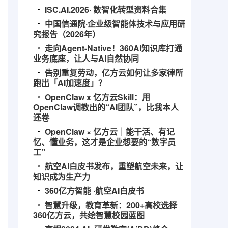
ISC.AI.2026· 数智化转型资料合集
中国信通院·企业级智能体技术与应用研
究报告（2026年）
走向Agent-Native！360AI知识库打通
业务底座，让人与AI自然协同
告别重复劳动，亿方云如何让多家律所
跑出「AI加速度」？
OpenClaw x 亿方云Skill：用
OpenClaw调教出的“AI团队”，比我本人
还卷
OpenClaw × 亿方云｜能干活、有记
忆、懂业务，这才是企业想要的“数字员
工”
航空AI白皮书发布，重塑航空未来，让
知识成为生产力
360亿方智能 ·航空AI白皮书
智慧升级，教育革新：200+高校选择
360亿方云，共绘智慧校园蓝图