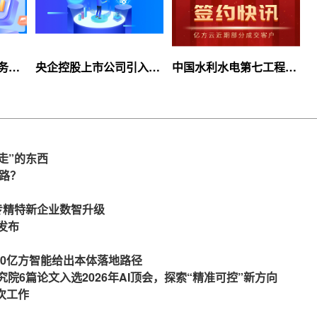
服务上
央企控股上市公司引入
中国水利水电第七工程
等你
360亿方云企业网盘，搭
局、北京石油化工学院等
建智慧协同云平台
签约360亿方云
走”的东西
么路？
力专精特新企业数智升级
发布
360亿方智能给出本体落地路径
究院6篇论文入选2026年AI顶会，探索“精准可控”新方向
一次工作