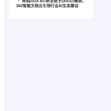
亮相2024 AI+研发数字(AiDD)峰会，
360智能文档云引领行业AI生态建设