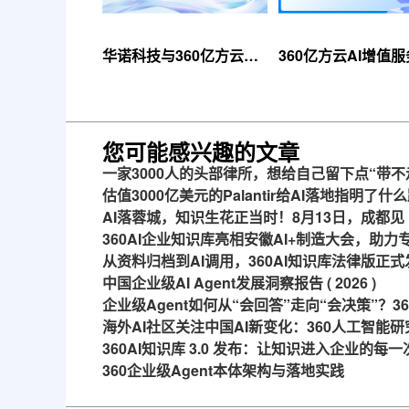
华诺科技与360亿方云达
360亿方云AI增值
成战略合作，共推AI大模
线，超大限时优惠
型产业化落地
来！
您可能感兴趣的文章
一家3000人的头部律所，想给自己留下点“带不
估值3000亿美元的Palantir给AI落地指明了什
AI落蓉城，知识生花正当时！8月13日，成都见
360AI企业知识库亮相安徽AI+制造大会，助
从资料归档到AI调用，360AI知识库法律版正式
中国企业级AI Agent发展洞察报告 ( 2026 )
企业级Agent如何从“会回答”走向“会决策”？
海外AI社区关注中国AI新变化：360人工智能研
360AI知识库 3.0 发布：让知识进入企业的每
360企业级Agent本体架构与落地实践