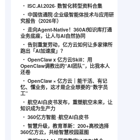
ISC.AI.2026· 数智化转型资料合集
中国信通院·企业级智能体技术与应用研
究报告（2026年）
走向Agent-Native！360AI知识库打通
业务底座，让人与AI自然协同
告别重复劳动，亿方云如何让多家律所
跑出「AI加速度」？
OpenClaw x 亿方云Skill：用
OpenClaw调教出的“AI团队”，比我本人
还卷
OpenClaw × 亿方云｜能干活、有记
忆、懂业务，这才是企业想要的“数字员
工”
航空AI白皮书发布，重塑航空未来，让
知识成为生产力
360亿方智能 ·航空AI白皮书
智慧升级，教育革新：200+高校选择
360亿方云，共绘智慧校园蓝图