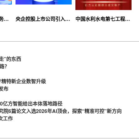
服务上
央企控股上市公司引入
中国水利水电第七工程
等你
360亿方云企业网盘，搭
局、北京石油化工学院等
建智慧协同云平台
签约360亿方云
走”的东西
么路？
力专精特新企业数智升级
发布
360亿方智能给出本体落地路径
究院6篇论文入选2026年AI顶会，探索“精准可控”新方向
一次工作