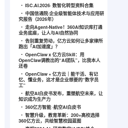
ISC.AI.2026· 数智化转型资料合集
中国信通院·企业级智能体技术与应用研
究报告（2026年）
走向Agent-Native！360AI知识库打通
业务底座，让人与AI自然协同
告别重复劳动，亿方云如何让多家律所
跑出「AI加速度」？
OpenClaw x 亿方云Skill：用
OpenClaw调教出的“AI团队”，比我本人
还卷
OpenClaw × 亿方云｜能干活、有记
忆、懂业务，这才是企业想要的“数字员
工”
航空AI白皮书发布，重塑航空未来，让
知识成为生产力
360亿方智能 ·航空AI白皮书
智慧升级，教育革新：200+高校选择
360亿方云，共绘智慧校园蓝图