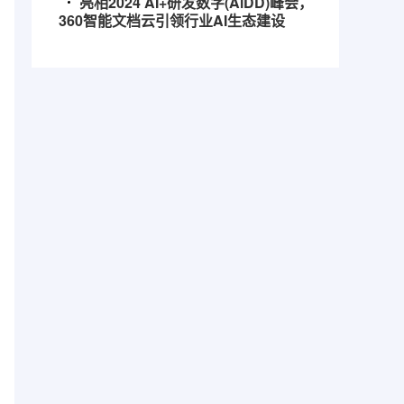
亮相2024 AI+研发数字(AiDD)峰会，
360智能文档云引领行业AI生态建设