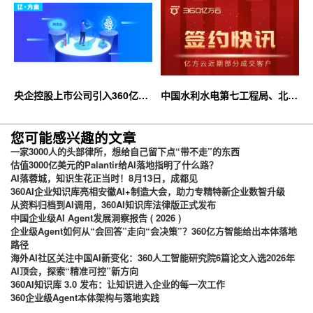
央企控股上市公司引入360亿方
中国水利水电第七工程局、北京
云企业网盘，搭建智慧协同云平
石油化工学院等签约360亿方云
台
您可能感兴趣的文章
一家3000人的头部律所，想给自己留下点“带不走”的东西
估值3000亿美元的Palantir给AI落地指明了什么路？
AI落蓉城，知识生花正当时！8月13日，成都见
360AI企业知识库亮相安徽AI+制造大会，助力专精特新企业数智升级
从资料归档到AI调用，360AI知识库法律版正式发布
中国企业级AI Agent发展洞察报告 ( 2026 )
企业级Agent如何从“会回答”走向“会决策”？360亿方智能给出本体落地
路径
海外AI社区关注中国AI新变化：360人工智能研究院6篇论文入选2026年
AI顶会，探索“精准可控”新方向
360AI知识库 3.0 发布：让知识进入企业的每一次工作
360企业级Agent本体架构与落地实践