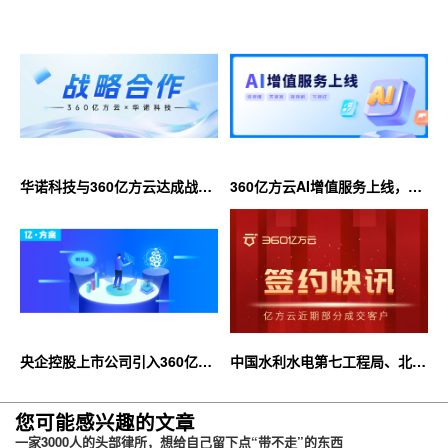
华诺科技与360亿方云达成战略
360亿方云AI增值服务上线，超
合作，共推AI大模型产业化落地
大限时优惠等你来！
央企控股上市公司引入360亿方
中国水利水电第七工程局、北京
云企业网盘，搭建智慧协同云平
石油化工学院等签约360亿方云
台
您可能感兴趣的文章
一家3000人的头部律所，想给自己留下点“带不走”的东西