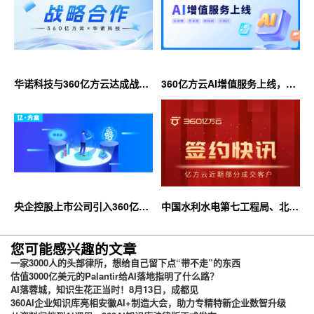
华诺科技与360亿方云达成战略
360亿方云AI增值服务上线，超
合作，共推AI大模型产业化落地
大限时优惠等你来！
央企控股上市公司引入360亿方
中国水利水电第七工程局、北京
云企业网盘，搭建智慧协同云平
石油化工学院等签约360亿方云
台
您可能感兴趣的文章
一家3000人的头部律所，想给自己留下点“带不走”的东西
估值3000亿美元的Palantir给AI落地指明了什么路？
AI落蓉城，知识生花正当时！8月13日，成都见
360AI企业知识库亮相安徽AI+制造大会，助力专精特新企业数智升级