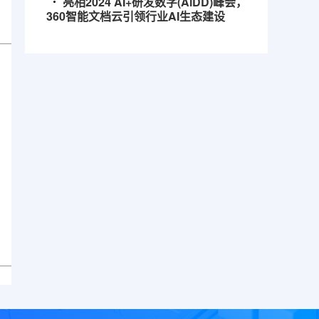
亮相2024 AI+研发数字(AiDD)峰会，
360智能文档云引领行业AI生态建设