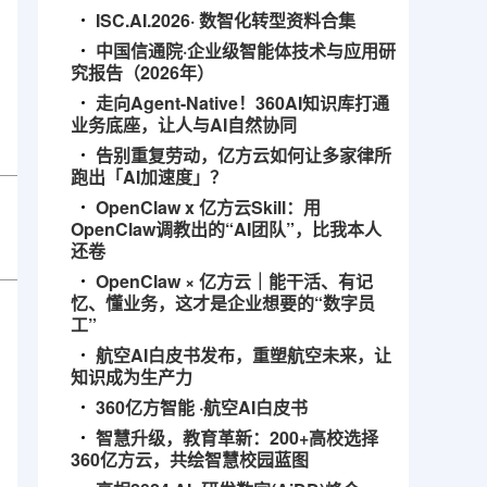
ISC.AI.2026· 数智化转型资料合集
中国信通院·企业级智能体技术与应用研
究报告（2026年）
走向Agent-Native！360AI知识库打通
业务底座，让人与AI自然协同
告别重复劳动，亿方云如何让多家律所
跑出「AI加速度」？
OpenClaw x 亿方云Skill：用
OpenClaw调教出的“AI团队”，比我本人
还卷
OpenClaw × 亿方云｜能干活、有记
忆、懂业务，这才是企业想要的“数字员
工”
航空AI白皮书发布，重塑航空未来，让
知识成为生产力
360亿方智能 ·航空AI白皮书
智慧升级，教育革新：200+高校选择
360亿方云，共绘智慧校园蓝图