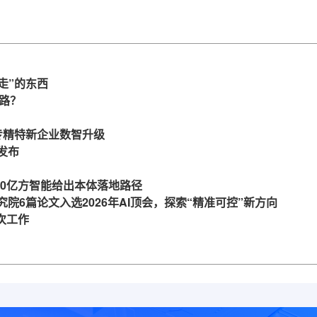
等你
360亿方云企业网盘，搭
局、北京石油化工学院等
建智慧协同云平台
签约360亿方云
走”的东西
么路？
力专精特新企业数智升级
发布
360亿方智能给出本体落地路径
究院6篇论文入选2026年AI顶会，探索“精准可控”新方向
一次工作