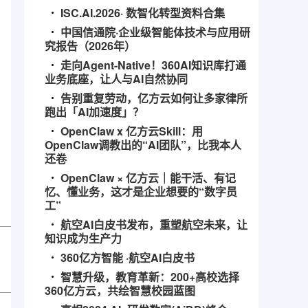
ISC.AI.2026· 数智化转型资料合集
中国信通院·企业级智能体技术与应用研
究报告（2026年）
走向Agent-Native！360AI知识库打通
业务底座，让人与AI自然协同
告别重复劳动，亿方云如何让多家律所
跑出「AI加速度」？
OpenClaw x 亿方云Skill：用
OpenClaw调教出的“AI团队”，比我本人
还卷
OpenClaw × 亿方云｜能干活、有记
忆、懂业务，这才是企业想要的“数字员
工”
航空AI白皮书发布，重塑航空未来，让
知识成为生产力
360亿方智能 ·航空AI白皮书
智慧升级，教育革新：200+高校选择
360亿方云，共绘智慧校园蓝图