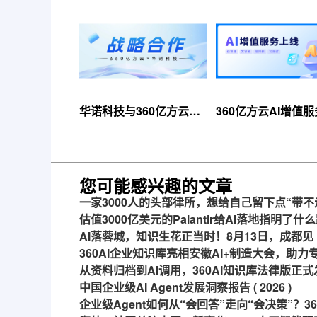
华诺科技与360亿方云达
360亿方云AI增值
成战略合作，共推AI大模
线，超大限时优惠
型产业化落地
来！
您可能感兴趣的文章
一家3000人的头部律所，想给自己留下点“带不
估值3000亿美元的Palantir给AI落地指明了什
AI落蓉城，知识生花正当时！8月13日，成都见
360AI企业知识库亮相安徽AI+制造大会，助
从资料归档到AI调用，360AI知识库法律版正式
中国企业级AI Agent发展洞察报告 ( 2026 )
企业级Agent如何从“会回答”走向“会决策”？