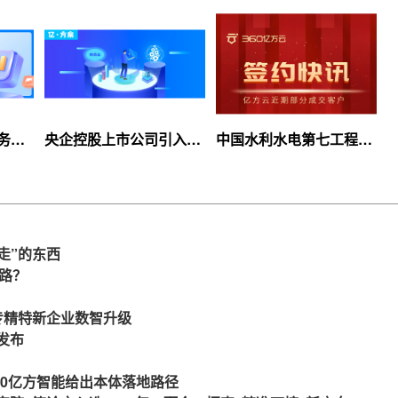
服务上
央企控股上市公司引入
中国水利水电第七工程
等你
360亿方云企业网盘，搭
局、北京石油化工学院等
建智慧协同云平台
签约360亿方云
走”的东西
么路？
力专精特新企业数智升级
发布
360亿方智能给出本体落地路径