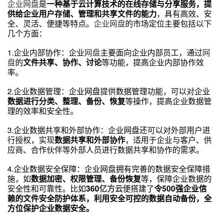
企业网盘
是
一种基于云计算技术的在线存储与分享服务，提
供给企业用户存储、管理和共享文件的能力
，具有高效、安
全、灵活、便捷等特点。
企业网盘
的市场定位主要包括以下
几个方面：
1.企业内部协作：企业
网盘
主要面向企业内部员工，通过
网
盘
的
文件共享、协作、讨论
等功能，提高企业内部协作效
率。
2.企业数据管理：企业网盘提供数据管理功能，可以对企业
数据进行分类、整理、备份、恢复
等操作，提高企业数据管
理的效率和安全性。
3.企业数据共享和外部协作：企业网盘还可以对外部用户进
行授权，实现
数据共享和外部协作
，适用于企业与客户、供
应商、合作伙伴等外部人员进行数据共享和协作的需求。
4.企业数据安全保障：企业网盘拥有完善的数据安全保障措
施，如
数据加密、权限管理、备份恢复
等，保障企业数据的
安全性和可靠性。比如
360
亿方云
便搭建了
令500强企业信
赖的文件安全防护体系，利用安全可控的数据自动备份，全
方位保护企业数据安全。