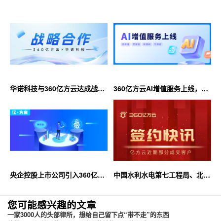
华诺科技与360亿方云达成战略
360亿方云AI增值服务上线，超
合作，共推AI大模型产业化落地
大限时优惠等你来！
央企控股上市公司引入360亿方
中国水利水电第七工程局、北京
云企业网盘，搭建智慧协同云平
石油化工学院等签约360亿方云
台
您可能感兴趣的文章
一家3000人的头部律所，想给自己留下点“带不走”的东西