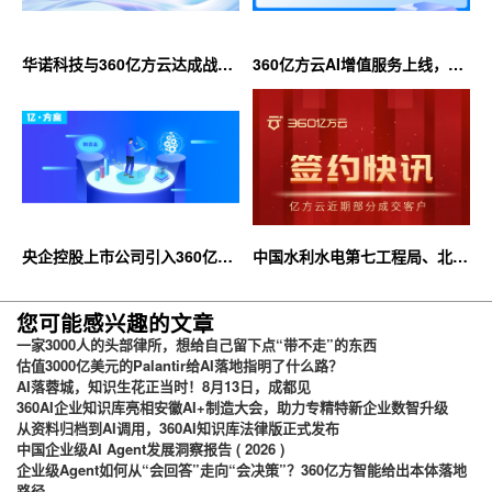
华诺科技与360亿方云达成战略
360亿方云AI增值服务上线，超
合作，共推AI大模型产业化落地
大限时优惠等你来！
央企控股上市公司引入360亿方
中国水利水电第七工程局、北京
云企业网盘，搭建智慧协同云平
石油化工学院等签约360亿方云
台
您可能感兴趣的文章
一家3000人的头部律所，想给自己留下点“带不走”的东西
估值3000亿美元的Palantir给AI落地指明了什么路？
AI落蓉城，知识生花正当时！8月13日，成都见
360AI企业知识库亮相安徽AI+制造大会，助力专精特新企业数智升级
从资料归档到AI调用，360AI知识库法律版正式发布
中国企业级AI Agent发展洞察报告 ( 2026 )
企业级Agent如何从“会回答”走向“会决策”？360亿方智能给出本体落地
路径