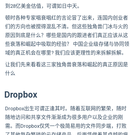
到28亿美金估值，可谓如日中天。
顿时各种专家唱衰唱红的言论冒了出来，连国内创业者
们的方向也被搅得混乱不清。但这些独角兽门冰与火的
原因到底是什么？哪些是国内的跟进者们真正应该从这
些衰落和崛起中吸取的经验？ 中国企业级存储与协同领
域的真正机会在哪里? 我们应该更理性的来拆解拆解。
让我们先来看看这三家独角兽衰落和崛起的真正原因是
什么
Dropbox
Dropbox出生可谓正逢其时。随着互联网的繁荣，随时
随地访问和共享文件渐渐成为很多用户以及企业的刚
需。而Dropbox仅凭一个极简易用的文件同步端，打败
了其他复杂繁琐的云存储产品，后面凭借着其卓越的病