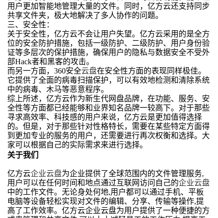
用户更加智能地管理大量的文件。同时，亿方云还支持同步
共享文件夹，极大地解决了多人协作的问题。
三、安全性：
关于安全性，亿方云不会让用户失望。亿方云采用的是全方
位的安全防护措施，包括一级防护、二级防护、用户身份验
证等多层次的保护措施，确保用户的隐私与数据安全不受外
部Hack者和黑客的攻击。
而另一方面，360安全
云盘
在安全性方面的表现同样极佳。
它提供了全面的病毒扫描保护，可以有效地检测和清除系统
中的病毒、木马等恶意程序。
综上所述，亿方云作为新生代网盘品牌，在功能、服务、安
全性等方面都已经能够和业界知名品牌一较高下。对于那些
寻求高效率、科技感的用户来说，亿方云是更加值得选择
的。但是，对于那些针对性格特长，需要在某些特定方面得
到更加专业的服务的用户，还需要进行再次权衡和选择。大
家可以根据自己的实际需求来进行选择。
关于我们
亿方云
企业云盘
为企业提供了全球范围内的文件管理服务,
用户可以在任何时间和地点通过互联网访问自己的
企业云盘
中的工作文件。无论身处何地,用户都可以通过手机、平板
电脑等设备轻松实现对文件的编辑、分享、传输等操作,提
高了工作效率。亿方云企业云盘为用户提供了一种便捷的方