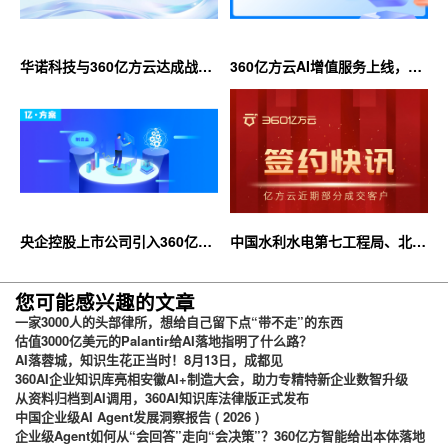
华诺科技与360亿方云达成战略
360亿方云AI增值服务上线，超
合作，共推AI大模型产业化落地
大限时优惠等你来！
央企控股上市公司引入360亿方
中国水利水电第七工程局、北京
云企业网盘，搭建智慧协同云平
石油化工学院等签约360亿方云
台
您可能感兴趣的文章
一家3000人的头部律所，想给自己留下点“带不走”的东西
估值3000亿美元的Palantir给AI落地指明了什么路？
AI落蓉城，知识生花正当时！8月13日，成都见
360AI企业知识库亮相安徽AI+制造大会，助力专精特新企业数智升级
从资料归档到AI调用，360AI知识库法律版正式发布
中国企业级AI Agent发展洞察报告 ( 2026 )
企业级Agent如何从“会回答”走向“会决策”？360亿方智能给出本体落地