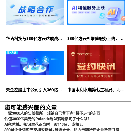
华诺科技与360亿方云达成战略
360亿方云AI增值服务上线，超
合作，共推AI大模型产业化落地
大限时优惠等你来！
央企控股上市公司引入360亿方
中国水利水电第七工程局、北京
云企业网盘，搭建智慧协同云平
石油化工学院等签约360亿方云
台
您可能感兴趣的文章
一家3000人的头部律所，想给自己留下点“带不走”的东西
估值3000亿美元的Palantir给AI落地指明了什么路？
AI落蓉城，知识生花正当时！8月13日，成都见
360AI企业知识库亮相安徽AI+制造大会，助力专精特新企业数智升级