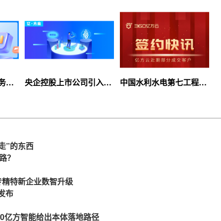
服务上
央企控股上市公司引入
中国水利水电第七工程
等你
360亿方云企业网盘，搭
局、北京石油化工学院等
建智慧协同云平台
签约360亿方云
走”的东西
么路？
力专精特新企业数智升级
发布
360亿方智能给出本体落地路径