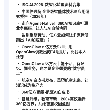
ISC.AI.2026· 数智化转型资料合集
中国信通院·企业级智能体技术与应用研
究报告（2026年）
走向Agent-Native！360AI知识库打通
业务底座，让人与AI自然协同
告别重复劳动，亿方云如何让多家律所
跑出「AI加速度」？
OpenClaw x 亿方云Skill：用
OpenClaw调教出的“AI团队”，比我本人
还卷
OpenClaw × 亿方云｜能干活、有记
忆、懂业务，这才是企业想要的“数字员
工”
航空AI白皮书发布，重塑航空未来，让
知识成为生产力
360亿方智能 ·航空AI白皮书
智慧升级，教育革新：200+高校选择
360亿方云，共绘智慧校园蓝图