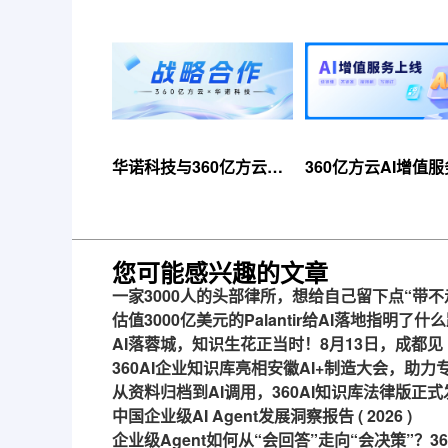
华诺科技与360亿方云达
360亿方云AI增值
成战略合作，共推AI大模
线，超大限时优惠
型产业化落地
来！
您可能感兴趣的文章
一家3000人的头部律所，想给自己留下点“带不
估值3000亿美元的Palantir给AI落地指明了什
AI落蓉城，知识生花正当时！8月13日，成都见
360AI企业知识库亮相安徽AI+制造大会，助
从资料归档到AI调用，360AI知识库法律版正式
中国企业级AI Agent发展洞察报告 ( 2026 )
企业级Agent如何从“会回答”走向“会决策”？