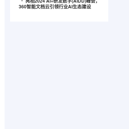
亮相2024 AI+研发数字(AiDD)峰会，
360智能文档云引领行业AI生态建设