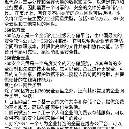
现代企业需要处理和保存大量的数据和文件，以满足客户和
业务要求，因此需要一个可靠的、安全的文件分享和储存工
具。 在市场上，有许多不同类型的
企业网盘
可供选择。本
文将介绍一些主要的
企业网盘
类型，包括360
亿方云
、360安
全
云盘
和其他常见的
网盘
。
360
亿方云
360亿方云是一个全新的企业级云存储平台，由中国最大的
安全软件公司之一360公司推出。 它可以帮助企业节省存储
空间和管理成本，并提供高效的文件共享和协作功能。该平
台具有高可靠性、高性能和高安全性。
360安全
云盘
360安全云盘是一个高度安全的云存储服务，以其完善的安
全控制和先进的技术著称。它可以帮助企业进行更安全、可
靠的文件共享，保护数据不被非授权人员访问和窃取，并提
供便捷的在线协作能力。
其他企业
网盘
类型
除了360亿方云和360安全云盘之外，还有其他常见的企业网
盘类型，包括：
1. 百度网盘：一个基于云的文件共享和存储平台，提供免费
的基本服务，高级功能需要付费激活。
2. 腾讯微云：一个用于个人和企业的免费云存储服务，可以
提供不同的安全级别来保护用户的数据。
3. 办公365：一个专为企业打造的全面在线办公平台，可以