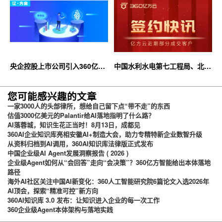
央企控股上市公司引入360亿方
中国水利水电第七工程局、北京
云企业网盘，搭建智慧协同云平
石油化工学院等签约360亿方云
台
您可能感兴趣的文章
一家3000人的头部律所，想给自己留下点“带不走”的东西
估值3000亿美元的Palantir给AI落地指明了什么路？
AI落蓉城，知识生花正当时！8月13日，成都见
360AI企业知识库亮相安徽AI+制造大会，助力专精特新企业数智升级
从资料归档到AI调用，360AI知识库法律版正式发布
中国企业级AI Agent发展洞察报告 ( 2026 )
企业级Agent如何从“会回答”走向“会决策”？360亿方智能给出本体落地
路径
海外AI社区关注中国AI新变化：360人工智能研究院6篇论文入选2026年
AI顶会，探索“精准可控”新方向
360AI知识库 3.0 发布：让知识进入企业的每一次工作
360企业级Agent本体架构与落地实践