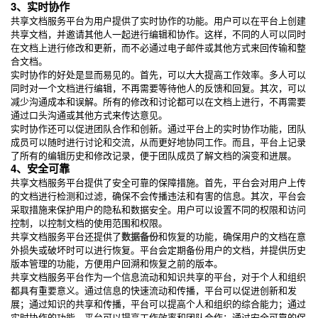
3、实时协作
共享文档服务平台为用户提供了实时协作的功能。用户可以在平台上创建
共享文档，并邀请其他人一起进行编辑和协作。这样，不同的人可以同时
在文档上进行修改和更新，而不必通过电子邮件或其他方式来回传输和整
合文档。
实时协作的好处是显而易见的。首先，可以大大提高工作效率。多人可以
同时对一个文档进行编辑，不再需要等待他人的反馈和回复。其次，可以
减少沟通成本和误解。所有的修改和讨论都可以在文档上进行，不再需要
通过口头沟通或其他方式来传达意见。
实时协作还可以促进团队合作和创新。通过平台上的实时协作功能，团队
成员可以随时进行讨论和交流，从而更好地协同工作。而且，平台上记录
了所有的编辑历史和修改记录，便于团队成员了解文档的演变和进展。
4、安全可靠
共享文档服务平台提供了安全可靠的保障措施。首先，平台会对用户上传
的文档进行检测和过滤，确保不会传播违法和有害的信息。其次，平台会
采取措施来保护用户的隐私和数据安全。用户可以设置不同的权限和访问
控制，以控制文档的使用范围和权限。
共享文档服务平台还提供了
数据备份
和恢复的功能，确保用户的文档在意
外损失或破坏时可以进行恢复。平台会定期备份用户的文档，并提供历史
版本管理的功能，方便用户回溯和恢复之前的版本。
共享文档服务平台作为一个信息流动和知识共享的平台，对于个人和组织
都具有重要意义。通过信息的快速流动和传播，平台可以促进创新和发
展；通过知识的共享和传播，平台可以提高个人和组织的综合能力；通过
实时协作的功能，平台可以提高工作效率和团队合作；通过安全可靠的保