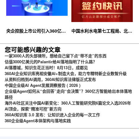
央企控股上市公司引入360亿方
中国水利水电第七工程局、北京
云企业网盘，搭建智慧协同云平
石油化工学院等签约360亿方云
台
您可能感兴趣的文章
一家3000人的头部律所，想给自己留下点“带不走”的东西
估值3000亿美元的Palantir给AI落地指明了什么路？
AI落蓉城，知识生花正当时！8月13日，成都见
360AI企业知识库亮相安徽AI+制造大会，助力专精特新企业数智升级
从资料归档到AI调用，360AI知识库法律版正式发布
中国企业级AI Agent发展洞察报告 ( 2026 )
企业级Agent如何从“会回答”走向“会决策”？360亿方智能给出本体落地
路径
海外AI社区关注中国AI新变化：360人工智能研究院6篇论文入选2026年
AI顶会，探索“精准可控”新方向
360AI知识库 3.0 发布：让知识进入企业的每一次工作
360企业级Agent本体架构与落地实践