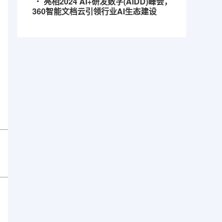
亮相2024 AI+研发数字(AiDD)峰会，
360智能文档云引领行业AI生态建设