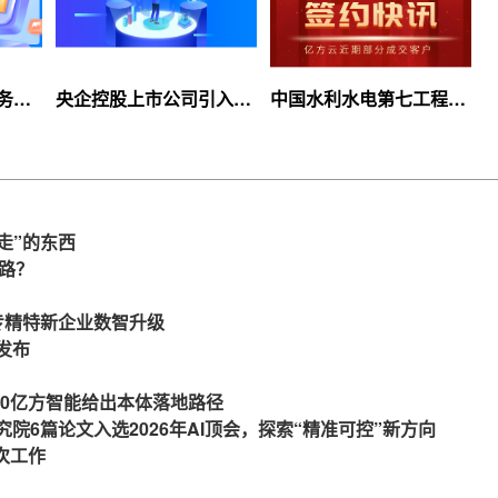
服务上
央企控股上市公司引入
中国水利水电第七工程
等你
360亿方云企业网盘，搭
局、北京石油化工学院等
建智慧协同云平台
签约360亿方云
走”的东西
么路？
力专精特新企业数智升级
发布
360亿方智能给出本体落地路径
究院6篇论文入选2026年AI顶会，探索“精准可控”新方向
一次工作