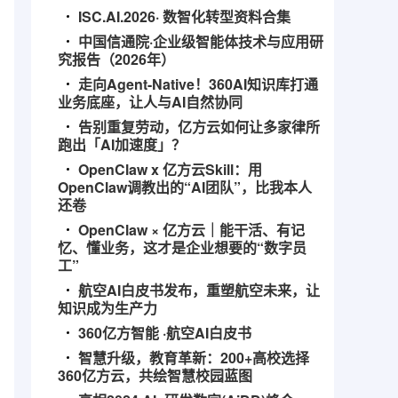
ISC.AI.2026· 数智化转型资料合集
中国信通院·企业级智能体技术与应用研
究报告（2026年）
走向Agent-Native！360AI知识库打通
业务底座，让人与AI自然协同
告别重复劳动，亿方云如何让多家律所
跑出「AI加速度」？
OpenClaw x 亿方云Skill：用
OpenClaw调教出的“AI团队”，比我本人
还卷
OpenClaw × 亿方云｜能干活、有记
忆、懂业务，这才是企业想要的“数字员
工”
航空AI白皮书发布，重塑航空未来，让
知识成为生产力
360亿方智能 ·航空AI白皮书
智慧升级，教育革新：200+高校选择
360亿方云，共绘智慧校园蓝图