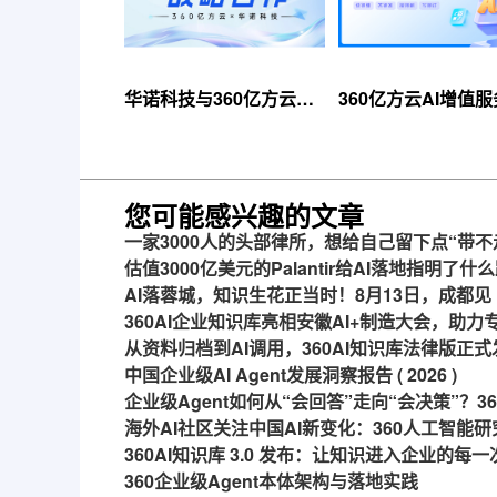
华诺科技与360亿方云达
360亿方云AI增值
成战略合作，共推AI大模
线，超大限时优惠
型产业化落地
来！
您可能感兴趣的文章
一家3000人的头部律所，想给自己留下点“带不
估值3000亿美元的Palantir给AI落地指明了什
AI落蓉城，知识生花正当时！8月13日，成都见
360AI企业知识库亮相安徽AI+制造大会，助
从资料归档到AI调用，360AI知识库法律版正式
中国企业级AI Agent发展洞察报告 ( 2026 )
企业级Agent如何从“会回答”走向“会决策”？
海外AI社区关注中国AI新变化：360人工智能研
360AI知识库 3.0 发布：让知识进入企业的每
360企业级Agent本体架构与落地实践