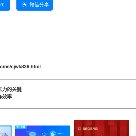
(
0
)
微信分享
cms/cjwt/839.html
压力的关键
作效率