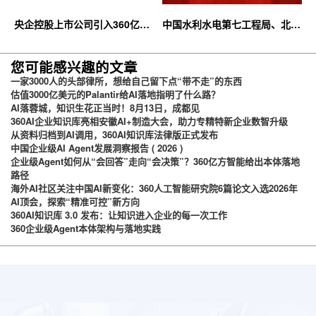
央企控股上市公司引入360亿方
中国水利水电第七工程局、北京
云企业网盘，搭建智慧协同云平
石油化工学院等签约360亿方云
台
您可能感兴趣的文章
一家3000人的头部律所，想给自己留下点“带不走”的东西
估值3000亿美元的Palantir给AI落地指明了什么路？
AI落蓉城，知识生花正当时！8月13日，成都见
360AI企业知识库亮相安徽AI+制造大会，助力专精特新企业数智升级
从资料归档到AI调用，360AI知识库法律版正式发布
中国企业级AI Agent发展洞察报告 ( 2026 )
企业级Agent如何从“会回答”走向“会决策”？360亿方智能给出本体落地
路径
海外AI社区关注中国AI新变化：360人工智能研究院6篇论文入选2026年
AI顶会，探索“精准可控”新方向
360AI知识库 3.0 发布：让知识进入企业的每一次工作
360企业级Agent本体架构与落地实践