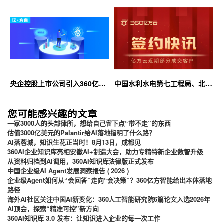
合作，共推AI大模型产业化落地
大限时优惠等你来！
央企控股上市公司引入360亿方
中国水利水电第七工程局、北京
云企业网盘，搭建智慧协同云平
石油化工学院等签约360亿方云
台
您可能感兴趣的文章
一家3000人的头部律所，想给自己留下点“带不走”的东西
估值3000亿美元的Palantir给AI落地指明了什么路？
AI落蓉城，知识生花正当时！8月13日，成都见
360AI企业知识库亮相安徽AI+制造大会，助力专精特新企业数智升级
从资料归档到AI调用，360AI知识库法律版正式发布
中国企业级AI Agent发展洞察报告 ( 2026 )
企业级Agent如何从“会回答”走向“会决策”？360亿方智能给出本体落地
路径
海外AI社区关注中国AI新变化：360人工智能研究院6篇论文入选2026年
AI顶会，探索“精准可控”新方向
360AI知识库 3.0 发布：让知识进入企业的每一次工作