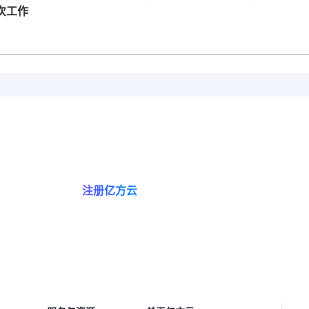
一次工作
亿方云让知识流转，助协作智
注册亿方云
预约咨询