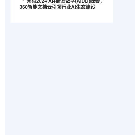
亮相2024 AI+研发数字(AiDD)峰会，
360智能文档云引领行业AI生态建设