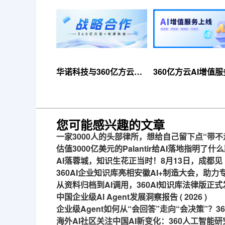
华诺科技与360亿方云达
360亿方云AI增值
成战略合作，共推AI大模
线，超大限时优惠
型产业化落地
来！
您可能感兴趣的文章
一家3000人的头部律所，想给自己留下点“带不
估值3000亿美元的Palantir给AI落地指明了什
AI落蓉城，知识生花正当时！8月13日，成都见
360AI企业知识库亮相安徽AI+制造大会，助
从资料归档到AI调用，360AI知识库法律版正式
中国企业级AI Agent发展洞察报告 ( 2026 )
企业级Agent如何从“会回答”走向“会决策”？
海外AI社区关注中国AI新变化：360人工智能研