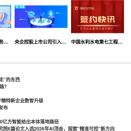
服务上
央企控股上市公司引入
中国水利水电第七工程
等你
360亿方云企业网盘，搭
局、北京石油化工学院等
建智慧协同云平台
签约360亿方云
走”的东西
么路？
力专精特新企业数智升级
发布
360亿方智能给出本体落地路径
究院6篇论文入选2026年AI顶会，探索“精准可控”新方向