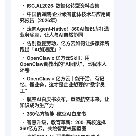
ISC.AI.2026· 数智化转型资料合集
中国信通院·企业级智能体技术与应用研
究报告（2026年）
走向Agent-Native！360AI知识库打通
业务底座，让人与AI自然协同
告别重复劳动，亿方云如何让多家律所
跑出「AI加速度」？
OpenClaw x 亿方云Skill：用
OpenClaw调教出的“AI团队”，比我本人
还卷
OpenClaw × 亿方云｜能干活、有记
忆、懂业务，这才是企业想要的“数字员
工”
航空AI白皮书发布，重塑航空未来，让
知识成为生产力
360亿方智能 ·航空AI白皮书
智慧升级，教育革新：200+高校选择
360亿方云，共绘智慧校园蓝图