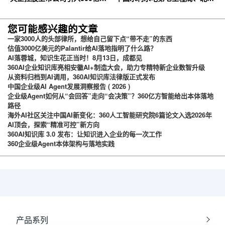
云企业网盘，搭建智慧协同云平
石油化工学院等签约360亿方云
台
您可能感兴趣的文章
一家3000人的头部律所，想给自己留下点“带不走”的东西
估值3000亿美元的Palantir给AI落地指明了什么路？
AI落蓉城，知识生花正当时！8月13日，成都见
360AI企业知识库亮相安徽AI+制造大会，助力专精特新企业数智升级
从资料归档到AI调用，360AI知识库法律版正式发布
中国企业级AI Agent发展洞察报告 ( 2026 )
企业级Agent如何从“会回答”走向“会决策”？360亿方智能给出本体落地
路径
海外AI社区关注中国AI新变化：360人工智能研究院6篇论文入选2026年
AI顶会，探索“精准可控”新方向
360AI知识库 3.0 发布：让知识进入企业的每一次工作
360企业级Agent本体架构与落地实践
产品系列