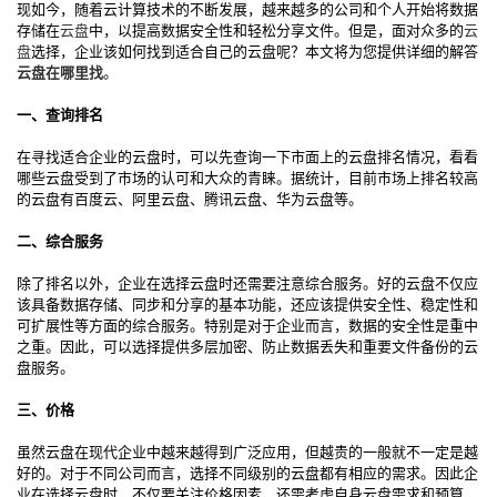
现如今，随着云计算技术的不断发展，越来越多的公司和个人开始将数据
存储在
云盘
中，以提高数据安全性和轻松分享文件。但是，面对众多的
云
盘
选择，企业该如何找到适合自己的云盘呢？本文将为您提供详细的解答
云盘在哪里找
。
一、查询排名
在寻找适合企业的云盘时，可以先查询一下市面上的云盘排名情况，看看
哪些云盘受到了市场的认可和大众的青睐。据统计，目前市场上排名较高
的云盘有百度云、阿里云盘、腾讯云盘、华为云盘等。
二、综合服务
除了排名以外，企业在选择云盘时还需要注意综合服务。好的云盘不仅应
该具备数据存储、同步和分享的基本功能，还应该提供安全性、稳定性和
可扩展性等方面的综合服务。特别是对于企业而言，数据的安全性是重中
之重。因此，可以选择提供多层加密、防止数据丢失和重要文件备份的云
盘服务。
三、价格
虽然云盘在现代企业中越来越得到广泛应用，但越贵的一般就不一定是越
好的。对于不同公司而言，选择不同级别的云盘都有相应的需求。因此企
业在选择云盘时，不仅要关注价格因素，还需考虑自身云盘需求和预算，