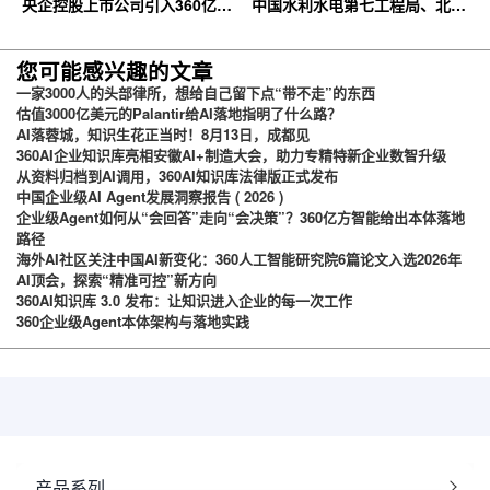
央企控股上市公司引入360亿方
中国水利水电第七工程局、北京
云企业网盘，搭建智慧协同云平
石油化工学院等签约360亿方云
台
您可能感兴趣的文章
一家3000人的头部律所，想给自己留下点“带不走”的东西
估值3000亿美元的Palantir给AI落地指明了什么路？
AI落蓉城，知识生花正当时！8月13日，成都见
360AI企业知识库亮相安徽AI+制造大会，助力专精特新企业数智升级
从资料归档到AI调用，360AI知识库法律版正式发布
中国企业级AI Agent发展洞察报告 ( 2026 )
企业级Agent如何从“会回答”走向“会决策”？360亿方智能给出本体落地
路径
海外AI社区关注中国AI新变化：360人工智能研究院6篇论文入选2026年
AI顶会，探索“精准可控”新方向
360AI知识库 3.0 发布：让知识进入企业的每一次工作
360企业级Agent本体架构与落地实践
产品系列