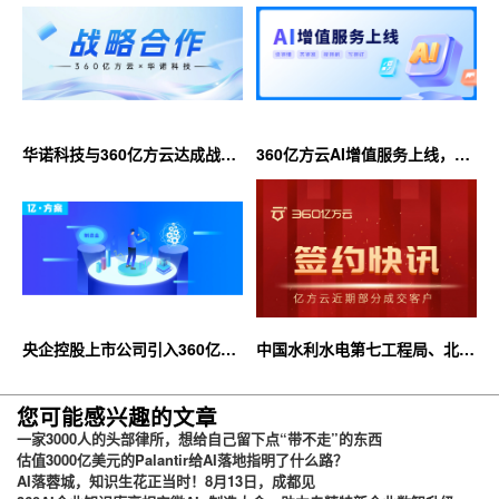
华诺科技与360亿方云达成战略
360亿方云AI增值服务上线，超
合作，共推AI大模型产业化落地
大限时优惠等你来！
央企控股上市公司引入360亿方
中国水利水电第七工程局、北京
云企业网盘，搭建智慧协同云平
石油化工学院等签约360亿方云
台
您可能感兴趣的文章
一家3000人的头部律所，想给自己留下点“带不走”的东西
估值3000亿美元的Palantir给AI落地指明了什么路？
AI落蓉城，知识生花正当时！8月13日，成都见