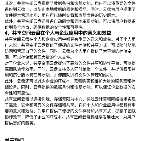
其次，共享空间云盘提供了数据备份和恢复功能，用户可以将重要的文件
备份到云盘上，以防止本地数据的丢失和损坏。同时，云盘为用户提供了
文件版本管理功能，用户可以随时查看和恢复文件的历史版本。
此外，共享空间云盘还具备自动同步和异地备份功能，可以将用户数据备
份到多个地点，确保数据的安全性和可靠性。
4、共享空间云盘在个人与企业应用中的意义和效益
共享空间云盘在个人和企业应用中都具有重要的意义和效益。对于个人用
户来说，共享空间云盘提供了便捷的文件存储和共享方式，可以随时随地
访问和管理自己的文件。同时，云盘为个人用户提供了大容量的存储空
间，可以存储和管理大量的个人文件。
对于企业来说，共享空间云盘提供了高效的文件共享和协作平台，可以提
高
团队协作
效率。同时，云盘支持多人同时编辑一个文件，并提供权限控
制和历史版本管理等功能，方便团队进行文件的管理和维护。
此外，云盘还可以减少企业的IT成本，无需购买和维护大量的服务器和存
储设备。同时，云盘提供的数据备份和恢复功能，可以保证企业数据的安
全性和可靠性。
共享空间云盘以连接你我、存储无限为中心，通过云计算和网络技术实现
了高效、安全和可靠的文件存储和共享。它在个人和企业应用中都具有重
要的意义和效益，为用户提供了便捷的文件存储和共享方式，提高了
团队
协作
效率，降低了企业的IT成本。共享空间云盘将继续发展壮大，为用户
提供更好的服务。
关于我们