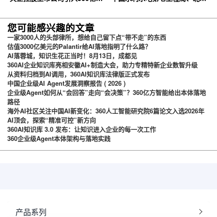
云企业网盘，搭建智慧协同云平
石油化工学院等签约360亿方云
台
您可能感兴趣的文章
一家3000人的头部律所，想给自己留下点“带不走”的东西
估值3000亿美元的Palantir给AI落地指明了什么路？
AI落蓉城，知识生花正当时！8月13日，成都见
360AI企业知识库亮相安徽AI+制造大会，助力专精特新企业数智升级
从资料归档到AI调用，360AI知识库法律版正式发布
中国企业级AI Agent发展洞察报告 ( 2026 )
企业级Agent如何从“会回答”走向“会决策”？360亿方智能给出本体落地
路径
海外AI社区关注中国AI新变化：360人工智能研究院6篇论文入选2026年
AI顶会，探索“精准可控”新方向
360AI知识库 3.0 发布：让知识进入企业的每一次工作
360企业级Agent本体架构与落地实践
产品系列