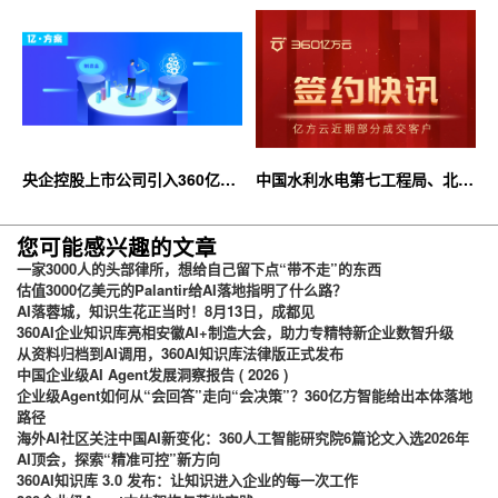
合作，共推AI大模型产业化落地
大限时优惠等你来！
央企控股上市公司引入360亿方
中国水利水电第七工程局、北京
云企业网盘，搭建智慧协同云平
石油化工学院等签约360亿方云
台
您可能感兴趣的文章
一家3000人的头部律所，想给自己留下点“带不走”的东西
估值3000亿美元的Palantir给AI落地指明了什么路？
AI落蓉城，知识生花正当时！8月13日，成都见
360AI企业知识库亮相安徽AI+制造大会，助力专精特新企业数智升级
从资料归档到AI调用，360AI知识库法律版正式发布
中国企业级AI Agent发展洞察报告 ( 2026 )
企业级Agent如何从“会回答”走向“会决策”？360亿方智能给出本体落地
路径
海外AI社区关注中国AI新变化：360人工智能研究院6篇论文入选2026年
AI顶会，探索“精准可控”新方向
360AI知识库 3.0 发布：让知识进入企业的每一次工作