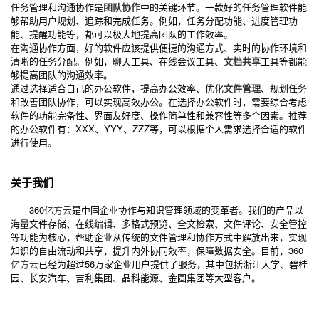
任务管理和沟通协作是
团队协作
中的关键环节。一款好的任务管理软件能
够帮助用户规划、追踪和完成任务。例如，任务分配功能、进度管理功
能、提醒功能等，都可以极大地提高团队的工作效率。
在沟通协作方面，好的软件应该提供便捷的沟通方式、实时的协作环境和
清晰的任务分配。例如，聊天工具、在线会议工具、
文档共享
工具等都能
够提高团队的沟通效率。
通过选择适合自己的办公软件，提高办公效率、优化
文件管理
、规划任务
和改善团队协作，可以实现高效办公。在选择办公软件时，需要综合考虑
软件的功能完备性、界面友好度、操作简单性和兼容性等多个因素。推荐
的办公软件有：XXX、YYY、ZZZ等，可以根据个人需求选择合适的软件
进行使用。
关于我们
360
亿方云
是中国企业协作与知识管理领域的变革者。我们的产品以
海量文件存储、在线编辑、多格式预览、全文检索、文件评论、安全管控
等功能为核心，帮助企业从传统的文件管理和协作方式中解放出来，实现
知识的自由流动和共享，提升内外协同效率，保障数据安全。目前，360
亿方云
已经为超过56万家企业用户提供了服务，其中包括浙江大学、碧桂
园、长安汽车、吉利集团、晶科能源、金圆集团等大型客户。