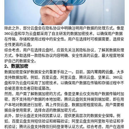
除此之外，部分云盘会在隐私协议中明确注明用户数据的处理方式。像是
360云盘和华为云盘都采用了自主研发的数据加密技术，以确保用户数据
在传输、存储和使用过程中的安全性。用户在选择时可根据需要，选择安
全性更高的云盘。
综合考虑，用户在选择云盘时，应首先关注其隐私协议，了解其数据处理
方式。争取选择一款隐私协议内容明确、安全性高的云盘，最大程度地保
护自己的数据安全。
2、数据加密
数据加密是保护数据安全的重要手段之一。目前，国内
常用的云盘
，大多
支持数据加密。例如，百度云盘、阿里云盘、腾讯云盘、坚果云、360云
盘和华为云盘均采用了加密技术，以确保用户数据在传输和存储过程中不
会被恶意攻击者窃取或篡改。
然而，用户需了解数据加密的方式。像是坚果云仅支持用户数据传输时加
密，而不支持用户数据的本地加密。腾讯云盘则支持端到端加密，即在用
户本地对数据进行加密，再上传到云盘，数据加密程度较高。用户需要根
据自身使用需求，选择合适的数据加密方式。
此外，部分云盘还支持双因素认证，提供更高层次的数据安全保障。例
如，百度云盘支持短信验证和邮箱验证；阿里云盘支持阿里账号验证和手
机验证；腾讯云盘支持微信扫码登录等认证方式。综合考虑，用户在选择