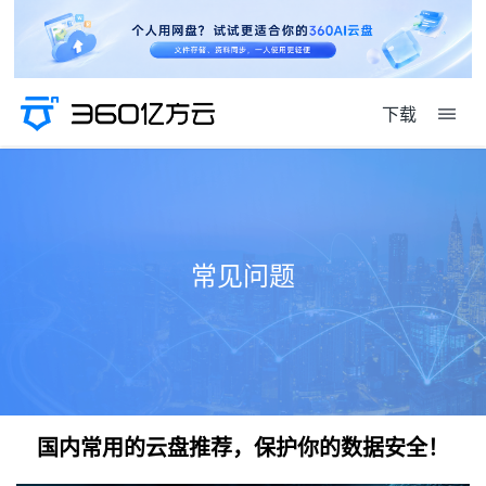
下载
常见问题
国内常用的云盘推荐，保护你的数据安全！