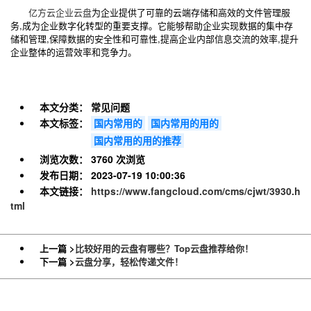
亿方云
企业云盘
为企业提供了可靠的云端存储和高效的文件管理服
务,成为企业数字化转型的重要支撑。它能够帮助企业实现数据的集中存
储和管理,保障数据的安全性和可靠性,提高企业内部信息交流的效率,提升
企业整体的运营效率和竞争力。
本文分类：
常见问题
本文标签：
国内常用的
国内常用的用的
国内常用的用的推荐
浏览次数：
3760 次浏览
发布日期：
2023-07-19 10:00:36
本文链接：
https://www.fangcloud.com/cms/cjwt/3930.h
tml
上一篇 >
比较好用的云盘有哪些？Top云盘推荐给你！
下一篇 >
云盘分享，轻松传递文件！