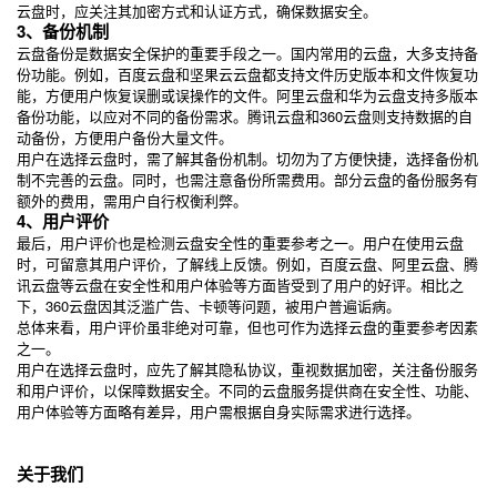
云盘时，应关注其加密方式和认证方式，确保数据安全。
3、备份机制
云盘备份是数据安全保护的重要手段之一。国内常用的云盘，大多支持备
份功能。例如，百度云盘和坚果云云盘都支持文件历史版本和文件恢复功
能，方便用户恢复误删或误操作的文件。阿里云盘和华为云盘支持多版本
备份功能，以应对不同的备份需求。腾讯云盘和360云盘则支持数据的自
动备份，方便用户备份大量文件。
用户在选择云盘时，需了解其备份机制。切勿为了方便快捷，选择备份机
制不完善的云盘。同时，也需注意备份所需费用。部分云盘的备份服务有
额外的费用，需用户自行权衡利弊。
4、用户评价
最后，用户评价也是检测云盘安全性的重要参考之一。用户在使用云盘
时，可留意其用户评价，了解线上反馈。例如，百度云盘、阿里云盘、腾
讯云盘等云盘在安全性和用户体验等方面皆受到了用户的好评。相比之
下，360云盘因其泛滥广告、卡顿等问题，被用户普遍诟病。
总体来看，用户评价虽非绝对可靠，但也可作为选择云盘的重要参考因素
之一。
用户在选择云盘时，应先了解其隐私协议，重视数据加密，关注备份服务
和用户评价，以保障数据安全。不同的云盘服务提供商在安全性、功能、
用户体验等方面略有差异，用户需根据自身实际需求进行选择。
关于我们