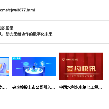
cms/cjwt/3877.html
知识殿堂
队，助力无缝协作的数字化未来
服务上
央企控股上市公司引入
中国水利水电第七工程
等你
360亿方云企业网盘，搭
局、北京石油化工学院等
建智慧协同云平台
签约360亿方云