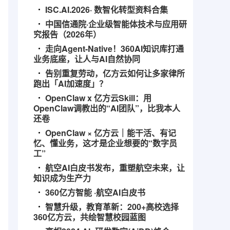
ISC.AI.2026· 数智化转型资料合集
中国信通院·企业级智能体技术与应用研
究报告（2026年）
走向Agent-Native！360AI知识库打通
业务底座，让人与AI自然协同
告别重复劳动，亿方云如何让多家律所
跑出「AI加速度」？
OpenClaw x 亿方云Skill：用
OpenClaw调教出的“AI团队”，比我本人
还卷
OpenClaw × 亿方云｜能干活、有记
忆、懂业务，这才是企业想要的“数字员
工”
航空AI白皮书发布，重塑航空未来，让
知识成为生产力
360亿方智能 ·航空AI白皮书
智慧升级，教育革新：200+高校选择
360亿方云，共绘智慧校园蓝图