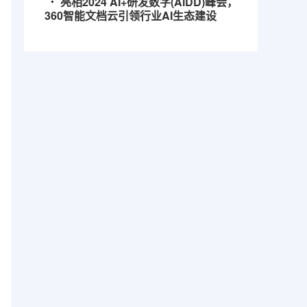
亮相2024 AI+研发数字(AiDD)峰会，
360智能文档云引领行业AI生态建设