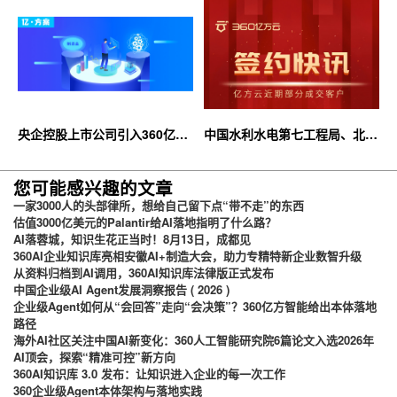
央企控股上市公司引入360亿方
中国水利水电第七工程局、北京
云企业网盘，搭建智慧协同云平
石油化工学院等签约360亿方云
台
您可能感兴趣的文章
一家3000人的头部律所，想给自己留下点“带不走”的东西
估值3000亿美元的Palantir给AI落地指明了什么路？
AI落蓉城，知识生花正当时！8月13日，成都见
360AI企业知识库亮相安徽AI+制造大会，助力专精特新企业数智升级
从资料归档到AI调用，360AI知识库法律版正式发布
中国企业级AI Agent发展洞察报告 ( 2026 )
企业级Agent如何从“会回答”走向“会决策”？360亿方智能给出本体落地
路径
海外AI社区关注中国AI新变化：360人工智能研究院6篇论文入选2026年
AI顶会，探索“精准可控”新方向
360AI知识库 3.0 发布：让知识进入企业的每一次工作
360企业级Agent本体架构与落地实践