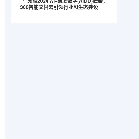
亮相2024 AI+研发数字(AiDD)峰会，
360智能文档云引领行业AI生态建设