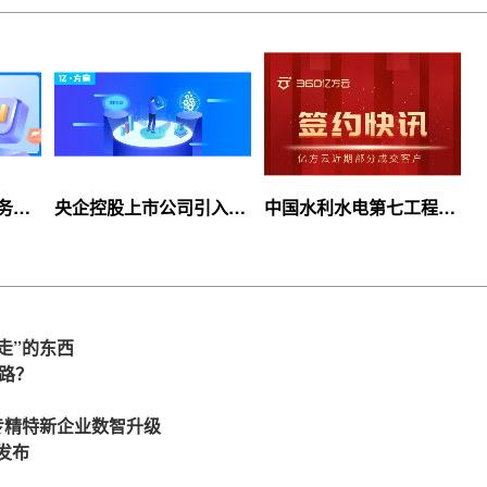
服务上
央企控股上市公司引入
中国水利水电第七工程
等你
360亿方云企业网盘，搭
局、北京石油化工学院等
建智慧协同云平台
签约360亿方云
走”的东西
么路？
力专精特新企业数智升级
发布