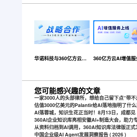
华诺科技与360亿方云达
360亿方云AI增值
成战略合作，共推AI大模
线，超大限时优惠
型产业化落地
来！
您可能感兴趣的文章
一家3000人的头部律所，想给自己留下点“带不
估值3000亿美元的Palantir给AI落地指明了什
AI落蓉城，知识生花正当时！8月13日，成都见
360AI企业知识库亮相安徽AI+制造大会，助
从资料归档到AI调用，360AI知识库法律版正式
中国企业级AI Agent发展洞察报告 ( 2026 )