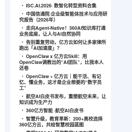
ISC.AI.2026· 数智化转型资料合集
中国信通院·企业级智能体技术与应用研
究报告（2026年）
走向Agent-Native！360AI知识库打通
业务底座，让人与AI自然协同
告别重复劳动，亿方云如何让多家律所
跑出「AI加速度」？
OpenClaw x 亿方云Skill：用
OpenClaw调教出的“AI团队”，比我本人
还卷
OpenClaw × 亿方云｜能干活、有记
忆、懂业务，这才是企业想要的“数字员
工”
航空AI白皮书发布，重塑航空未来，让
知识成为生产力
360亿方智能 ·航空AI白皮书
智慧升级，教育革新：200+高校选择
360亿方云，共绘智慧校园蓝图