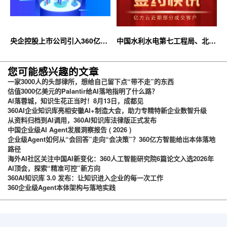
央企控股上市公司引入360亿方
中国水利水电第七工程局、北京
云企业网盘，搭建智慧协同云平
石油化工学院等签约360亿方云
台
您可能感兴趣的文章
一家3000人的头部律所，想给自己留下点“带不走”的东西
估值3000亿美元的Palantir给AI落地指明了什么路？
AI落蓉城，知识生花正当时！8月13日，成都见
360AI企业知识库亮相安徽AI+制造大会，助力专精特新企业数智升级
从资料归档到AI调用，360AI知识库法律版正式发布
中国企业级AI Agent发展洞察报告 ( 2026 )
企业级Agent如何从“会回答”走向“会决策”？360亿方智能给出本体落地
路径
海外AI社区关注中国AI新变化：360人工智能研究院6篇论文入选2026年
AI顶会，探索“精准可控”新方向
360AI知识库 3.0 发布：让知识进入企业的每一次工作
360企业级Agent本体架构与落地实践