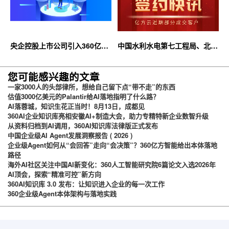
央企控股上市公司引入360亿方
中国水利水电第七工程局、北京
云企业网盘，搭建智慧协同云平
石油化工学院等签约360亿方云
台
您可能感兴趣的文章
一家3000人的头部律所，想给自己留下点“带不走”的东西
估值3000亿美元的Palantir给AI落地指明了什么路？
AI落蓉城，知识生花正当时！8月13日，成都见
360AI企业知识库亮相安徽AI+制造大会，助力专精特新企业数智升级
从资料归档到AI调用，360AI知识库法律版正式发布
中国企业级AI Agent发展洞察报告 ( 2026 )
企业级Agent如何从“会回答”走向“会决策”？360亿方智能给出本体落地
路径
海外AI社区关注中国AI新变化：360人工智能研究院6篇论文入选2026年
AI顶会，探索“精准可控”新方向
360AI知识库 3.0 发布：让知识进入企业的每一次工作
360企业级Agent本体架构与落地实践