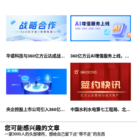
华诺科技与360亿方云达成战略
360亿方云AI增值服务上线，超
合作，共推AI大模型产业化落地
大限时优惠等你来！
央企控股上市公司引入360亿方
中国水利水电第七工程局、北京
云企业网盘，搭建智慧协同云平
石油化工学院等签约360亿方云
台
您可能感兴趣的文章
一家3000人的头部律所，想给自己留下点“带不走”的东西