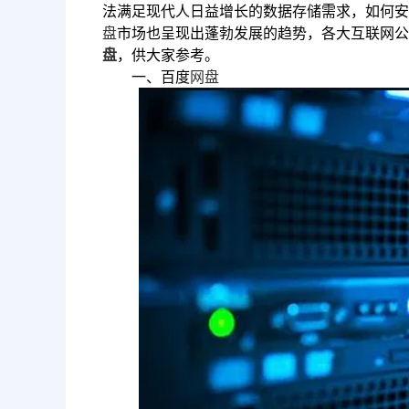
法满足现代人日益增长的数据存储需求，如何安
盘
市场也呈现出蓬勃发展的趋势，各大互联网公
盘
，供大家参考。
一、百度
网盘