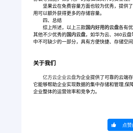
坚果云在免费容量方面也较为优秀，提供了1
用可以额外获得更多的存储容量。
四、总结
综上所述，以上三款
国内好用的云盘
各有优
其他不少优秀的
国内云盘
，如华为云、360云
中不可缺少的一部分，具有方便快捷、存储空间
关于我们
亿方云
企业云盘
为企业提供了可靠的云端存
它能够帮助企业实现数据的集中存储和管理,保障
企业整体的运营效率和竞争力。
点赞