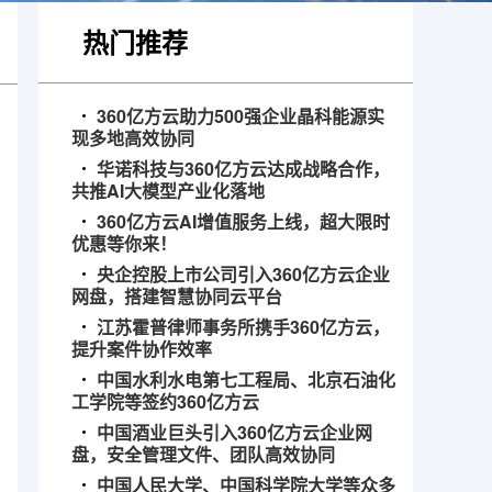
热门推荐
360亿方云助力500强企业晶科能源实
现多地高效协同
华诺科技与360亿方云达成战略合作，
共推AI大模型产业化落地
360亿方云AI增值服务上线，超大限时
优惠等你来！
央企控股上市公司引入360亿方云企业
网盘，搭建智慧协同云平台
江苏霍普律师事务所携手360亿方云，
提升案件协作效率
中国水利水电第七工程局、北京石油化
工学院等签约360亿方云
中国酒业巨头引入360亿方云企业网
盘，安全管理文件、团队高效协同
中国人民大学、中国科学院大学等众多