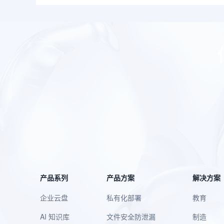
产品系列
产品方案
解决方案
企业云盘
私有化部署
教育
AI 知识库
文件安全防泄漏
制造