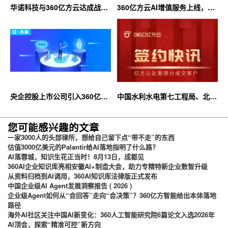
华诺科技与360亿方云达成战略
360亿方云AI增值服务上线，超
合作，共推AI大模型产业化落地
大限时优惠等你来！
央企控股上市公司引入360亿方
中国水利水电第七工程局、北京
云企业网盘，搭建智慧协同云平
石油化工学院等签约360亿方云
台
您可能感兴趣的文章
一家3000人的头部律所，想给自己留下点“带不走”的东西
估值3000亿美元的Palantir给AI落地指明了什么路？
AI落蓉城，知识生花正当时！8月13日，成都见
360AI企业知识库亮相安徽AI+制造大会，助力专精特新企业数智升级
从资料归档到AI调用，360AI知识库法律版正式发布
中国企业级AI Agent发展洞察报告 ( 2026 )
企业级Agent如何从“会回答”走向“会决策”？360亿方智能给出本体落地
路径
海外AI社区关注中国AI新变化：360人工智能研究院6篇论文入选2026年
AI顶会，探索“精准可控”新方向