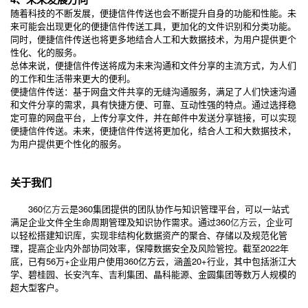
随着科技的不断发展，便捷信件传送也会不断提升自身的功能和性能。未
来可能会出现更化的便捷信件传送工具，更加化的文件识别和分类功能。
同时，便捷信件传送也将更多地结合人工和大数据技术，为用户提供更个
性化、化的服务。
总体来说，便捷信件传送将成为未来沟通和文件分享的主流方式，为人们
的工作和生活带来更大的便利。
便捷信件传送：基于网盘文件共享的无缝沟通服务，满足了人们快速沟通
和文件分享的需求，具有快捷方便、可靠、互动性强的特点。通过选择稳
定可靠的网盘平台，上传分享文件，并在邮件中发送分享链接，可以实现
便捷信件传送。未来，便捷信件传送将更加化，结合人工和大数据技术，
为用户提供更个性化的服务。
关于我们
360
亿方云
是360集团提供的团队协作与知识管理平台，可以一站式
满足企业文件全生命周期管理及知识协作需求。通过360
亿方云
，企业可
以轻松搭建知识库，实现非结构化数据资产的聚合、存储以及规范化管
理，提高企业内外部协同效率，保障数据安全及风险管控。截至2022年
底，已有56万+企业用户使用360亿方云，涵盖20+行业，其中包括浙江大
学、碧桂园、长安汽车、吉利集团、晶科能源、金圆集团等数万人规模的
超大型客户。