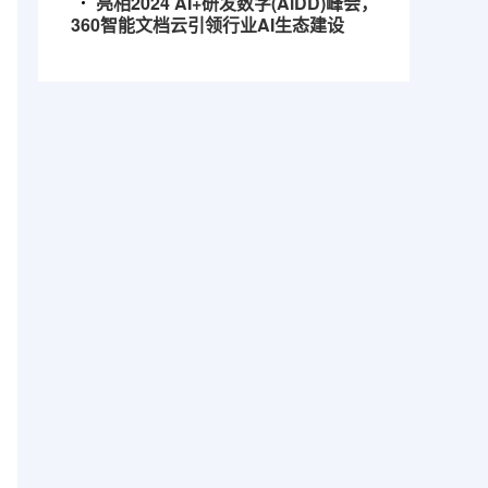
亮相2024 AI+研发数字(AiDD)峰会，
360智能文档云引领行业AI生态建设