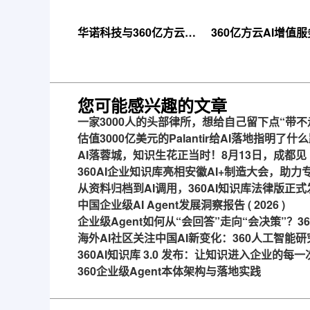
华诺科技与360亿方云达
360亿方云AI增值
成战略合作，共推AI大模
线，超大限时优惠
型产业化落地
来！
您可能感兴趣的文章
一家3000人的头部律所，想给自己留下点“带不
估值3000亿美元的Palantir给AI落地指明了什
AI落蓉城，知识生花正当时！8月13日，成都见
360AI企业知识库亮相安徽AI+制造大会，助
从资料归档到AI调用，360AI知识库法律版正式
中国企业级AI Agent发展洞察报告 ( 2026 )
企业级Agent如何从“会回答”走向“会决策”？
海外AI社区关注中国AI新变化：360人工智能研
360AI知识库 3.0 发布：让知识进入企业的每
360企业级Agent本体架构与落地实践