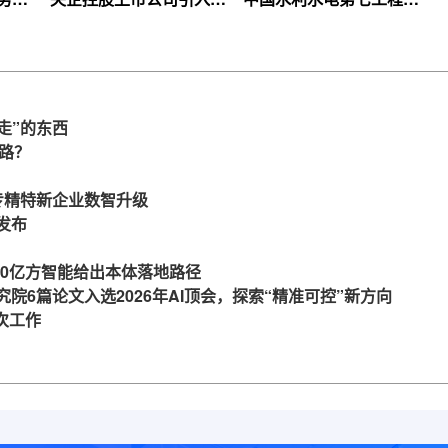
等你
360亿方云企业网盘，搭
局、北京石油化工学院等
建智慧协同云平台
签约360亿方云
走”的东西
么路？
力专精特新企业数智升级
发布
360亿方智能给出本体落地路径
究院6篇论文入选2026年AI顶会，探索“精准可控”新方向
一次工作