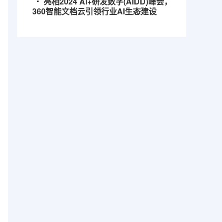
亮相2024 AI+研发数字(AiDD)峰会，
360智能文档云引领行业AI生态建设