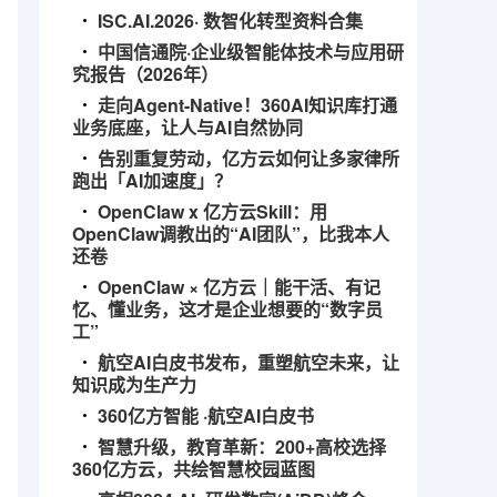
ISC.AI.2026· 数智化转型资料合集
中国信通院·企业级智能体技术与应用研
究报告（2026年）
走向Agent-Native！360AI知识库打通
业务底座，让人与AI自然协同
告别重复劳动，亿方云如何让多家律所
跑出「AI加速度」？
OpenClaw x 亿方云Skill：用
OpenClaw调教出的“AI团队”，比我本人
还卷
OpenClaw × 亿方云｜能干活、有记
忆、懂业务，这才是企业想要的“数字员
工”
航空AI白皮书发布，重塑航空未来，让
知识成为生产力
360亿方智能 ·航空AI白皮书
智慧升级，教育革新：200+高校选择
360亿方云，共绘智慧校园蓝图